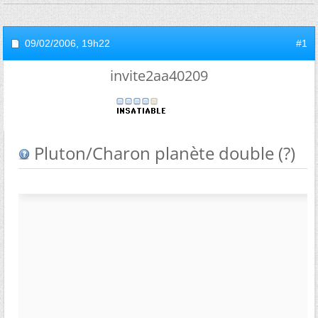
09/02/2006,
19h22
#1
invite2aa40209
Pluton/Charon planète double (?)