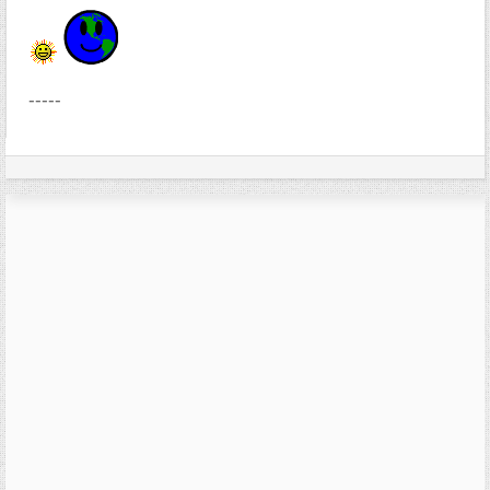
-----