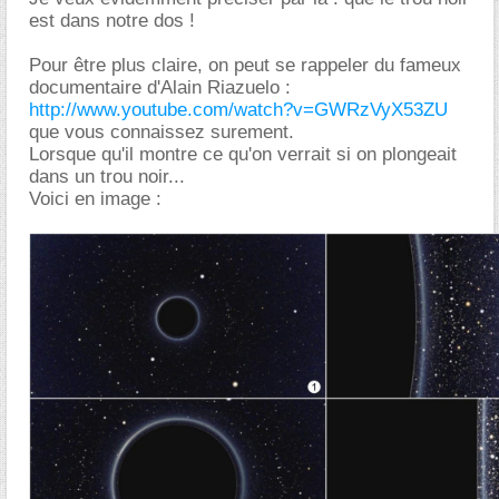
est dans notre dos !
Pour être plus claire, on peut se rappeler du fameux
documentaire d'Alain Riazuelo :
http://www.youtube.com/watch?v=GWRzVyX53ZU
que vous connaissez surement.
Lorsque qu'il montre ce qu'on verrait si on plongeait
dans un trou noir...
Voici en image :