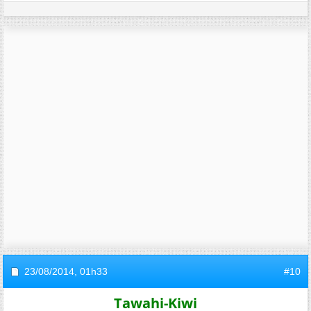
23/08/2014,
01h33
#10
Tawahi-Kiwi