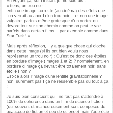
En voyant ça, sur l’instant je me suis dis :
« tiens, un trou noir !
enfin une image correcte (au cinéma) des effets que
l'on verrait au abord d'un trou noir… et non une image
vulgaire, parfois même grotesque d’un vortex qui
dévore tout sur son chemin comme on peut le voir
parfois dans certain films… par exemple comme dans
Star Trek ! »
Mais après réflexion, il y a quelque chose qui cloche
dans cette image (si ils ont bien voulu nous
représenter un trou noir) : Qu’est ce donc ces étoiles
en bordure d’image (images 1 et 2) ? normalement, en
bordure d’image ça devrait être totalement noir, sans
étoile ! non ?
Est-ce alors l'image d'une lentille gravitationnelle ?
non, surement pas ! ça ne ressemble pas du tout à ça
!
Je suis bien conscient qu’il ne faut pas s’attendre à
100% de cohérence dans un film de science-fiction
(qui souvent et malheureusement sont composés de
beaucoup de fiction et peu de science) mais j’apprécie