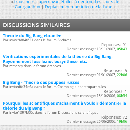
«
trous noirs,supernovae,étoiles à neutron:Les cours de
Gourgoulhon
|
Déplacement quotidien de la Lune
»
DISCUSSIONS SIMILAIRES
Théorie du Big Bang ébranlée
Par invite9d84f621 dans le forum Archives
Réponses:
91
Dernier message:
13/11/2007,
05h43
Vérifications expérimentales de la théorie du Big Bang:
Rayonnement fossile,nucléosynthèse, etc.
Par mtheory dans le forum Archives
Réponses:
5
Dernier message:
01/01/2007,
22h06
Big Bang - Théorie des poupées russes
Par invitedfd34d6a dans le forum Cosmologie et astroparticules
Réponses:
1
Dernier message:
18/10/2006,
08h54
Pourquoi les scientifiques s'acharnent à vouloir démontrer la
théorie du Big Bang ?
Par invite1397b00c dans le forum Discussions scientifiques
Réponses:
72
Dernier message:
26/06/2006,
19h06