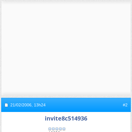
21/02/2006,
13h24
#2
invite8c514936