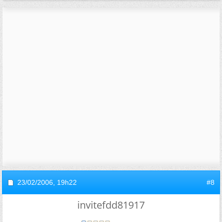
23/02/2006,
19h22
#8
invitefdd81917