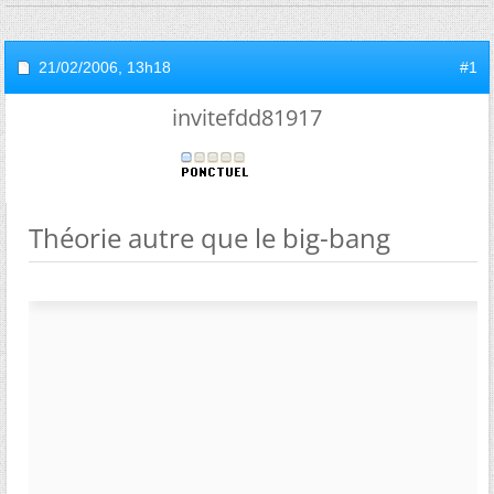
21/02/2006,
13h18
#1
invitefdd81917
Théorie autre que le big-bang