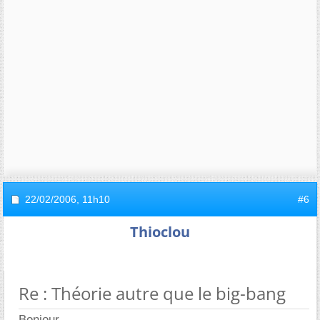
22/02/2006,
11h10
#6
Thioclou
Re : Théorie autre que le big-bang
Bonjour,