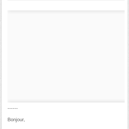
------
Bonjour,