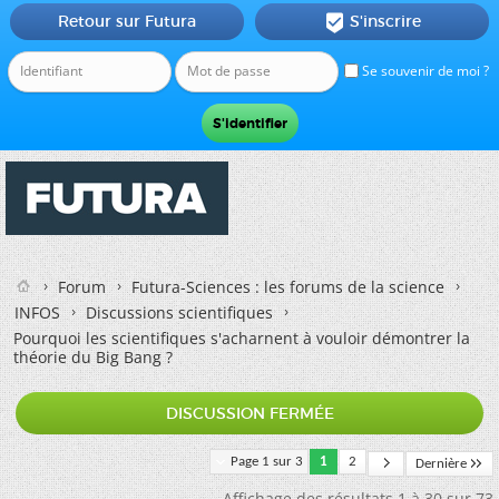
Retour sur Futura
S'inscrire

Se souvenir de moi ?
Forum
Futura-Sciences : les forums de la science
INFOS
Discussions scientifiques
Pourquoi les scientifiques s'acharnent à vouloir démontrer la
théorie du Big Bang ?
DISCUSSION FERMÉE
Page 1 sur 3
1
2
Dernière
Affichage des résultats 1 à 30 sur 73