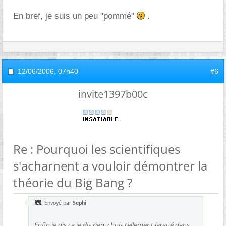
En bref, je suis un peu "pommé"
.
12/06/2006,
07h40
#6
invite1397b00c
Re : Pourquoi les scientifiques
s'acharnent a vouloir démontrer la
théorie du Big Bang ?
Envoyé par
Sephi
Enfin je dis ça je dis rien, chuis tellement largué dans