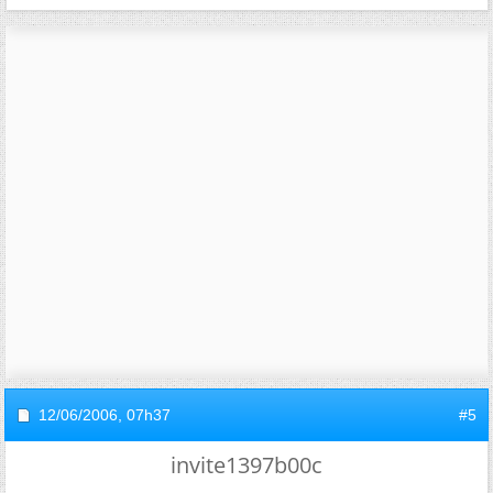
12/06/2006,
07h37
#5
invite1397b00c