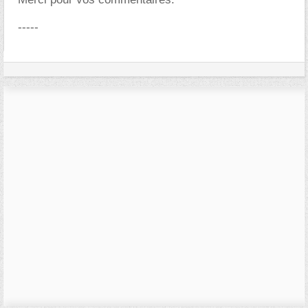
-----