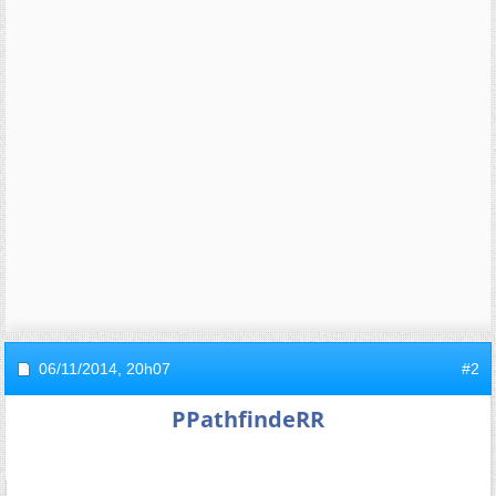
06/11/2014,
20h07
#2
PPathfindeRR