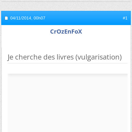
04/11/2014,
00h07
#1
CrOzEnFoX
Je cherche des livres (vulgarisation)