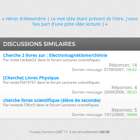
«
Héron d'Alexandrie
|
Le mot idée étant présent ds l'titre, j'vous
fais part d'une ptite idée lecture ;)
»
DISCUSSIONS SIMILAIRES
Cherche 2 livres sur : Electromagnétisme/chimie
Par invite1dc8ab32 dans le forum Lectures scientifiques
Réponses:
14
Dernier message:
07/09/2007,
16h32
[Cherche] Livres Physique
Par invite7fd19737 dans le forum Lectures scientifiques
Réponses:
4
Dernier message:
20/09/2006,
18h23
cherche livres scientifique (élève de seconde)
Par invitedc10fce5 dans le forum Lectures scientifiques
Réponses:
5
Dernier message:
15/12/2005,
18h04
Fuseau horaire GMT +1. Il est actuellement
06h38
.