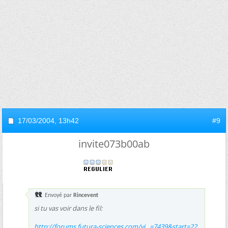
17/03/2004,
13h42
#9
invite073b00ab
Envoyé par
Rincevent
si tu vas voir dans le fil:
http://forums.futura-sciences.com/vi...=7439&start=22
,