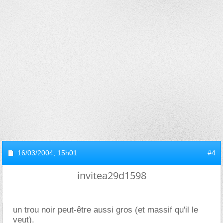
16/03/2004,
15h01
#4
invitea29d1598
un trou noir peut-être aussi gros (et massif qu'il le
veut).