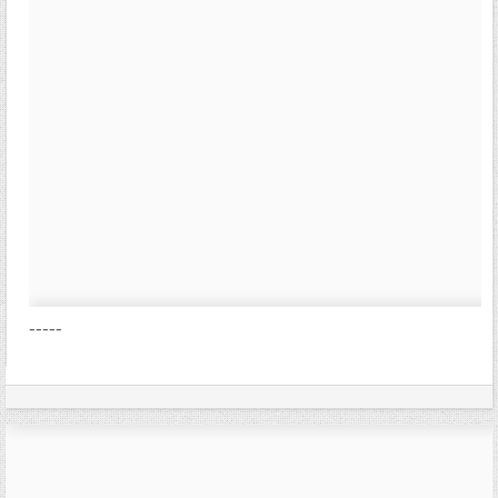
-----