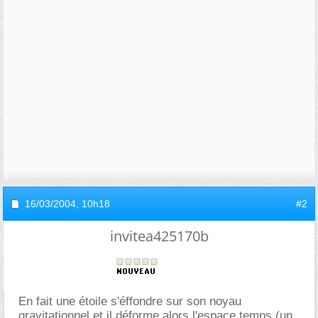
16/03/2004,
10h18
#2
invitea425170b
En fait une étoile s'éffondre sur son noyau
gravitationnel et il déforme alors l'espace temps (un