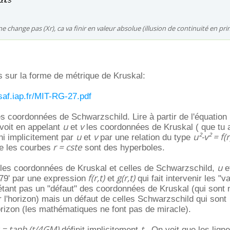
change pas (Xr), ca va finir en valeur absolue (illusion de continuité en pr
 sur la forme de métrique de Kruskal:
af.iap.fr/MIT-RG-27.pdf
s coordonnées de Schwarzschild. Lire à partir de l'équation 
u
v
 voit en appelant
et
les coordonnées de Kruskal ( que tu 
u
v
u²-v² = f(r
ni implicitement par
et
par une relation du type
r = cste
e les courbes
sont des hyperboles.
u
e les coordonnées de Kruskal et celles de Schwarzschild,
e
f(r,t)
g(r,t)
 79' par une expression
et
qui fait intervenir les "v
étant pas un "défaut" des coordonnées de Kruskal (qui sont
r l'horizon) mais un défaut de celles Schwarzschild qui sont
horizon (les mathématiques ne font pas de miracle).
 = tanh (t/4GM)
t
définit implicitement
. On voit que les lign