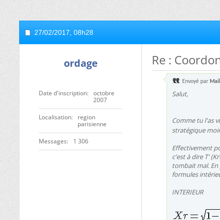
27/02/2017,
08h28
Re : Coordo
ordage
Envoyé par
Mai
Date d'inscription
octobre
Salut,
2007
Localisation
region
Comme tu l'as vu j
parisienne
stratégique moins
Messages
1 306
Effectivement po
c'est à dire
T'
(Kr
tombait mal. En p
formules intérieur
INTERIEUR