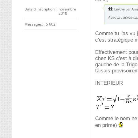
Date d'inscription
novembre
Envoyé par
Ama
2010
Avec la racine c
Messages
5 602
Comme tu l'as vu je
c'est stratégique m
Effectivement pour 
chez KS c'est à d
gauche de la Trigo
taisais provisoirem
INTERIEUR
Comme le nom ne ch
en prime)