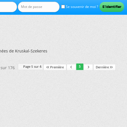
Se souvenir de moi ?
ées de Kruskal-Szekeres
 sur 176
Page 5 sur 6
5
Première
Dernière