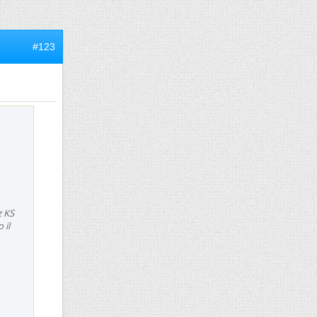
#123
z KS
 il