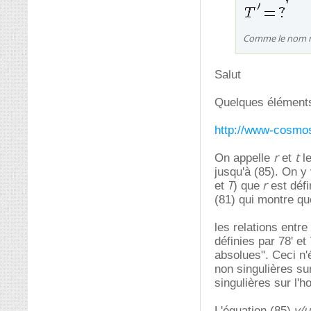
Comme le nom ne 
Salut
Quelques éléments
http://www-cosmos
r
t
On appelle
et
le
jusqu'à (85). On y
T
r
et
) que
est défi
(81) qui montre qu
les relations entr
définies par 78' et
absolues". Ceci n'
non singulières su
singulières sur l'
v/u
L'équation (85)