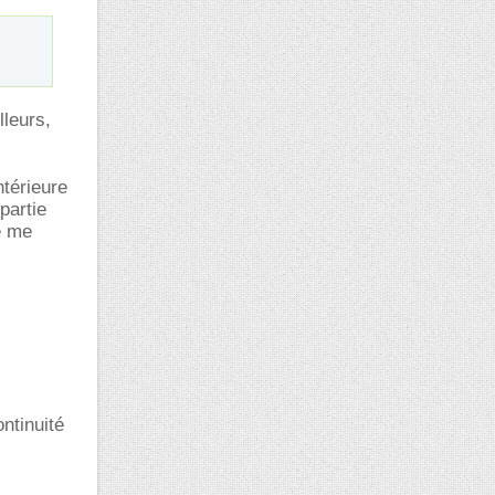
lleurs,
ntérieure
partie
e me
ntinuité