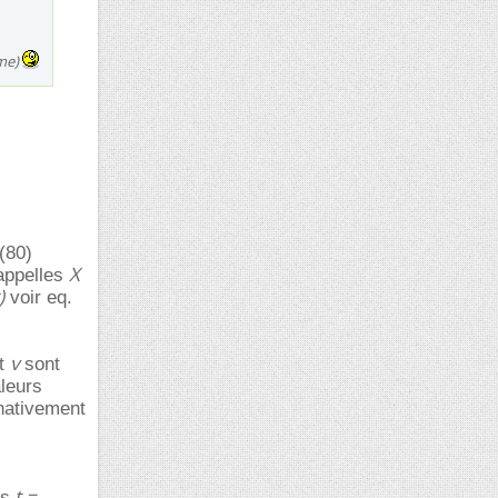
ime)
(80)
X
appelles
)
voir eq.
v
t
sont
aleurs
 nativement
t =
es