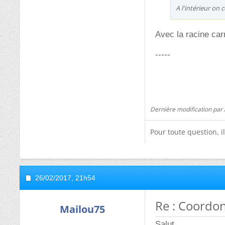
A l'intérieur on 
Avec la racine car
-----
Dernière modification par
Pour toute question, i
26/02/2017,
21h54
Re : Coordo
Mailou75
Salut,