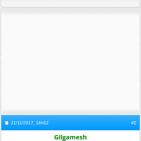
21/11/2017,
16h52
#2
Gilgamesh