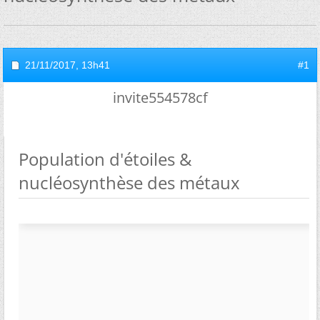
21/11/2017,
13h41
#1
invite554578cf
Population d'étoiles &
nucléosynthèse des métaux