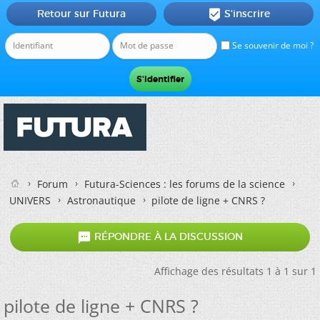
Retour sur Futura
S'inscrire

Se souvenir de moi ?
Forum
Futura-Sciences : les forums de la science
UNIVERS
Astronautique
pilote de ligne + CNRS ?

RÉPONDRE À LA DISCUSSION
Affichage des résultats 1 à 1 sur 1
pilote de ligne + CNRS ?