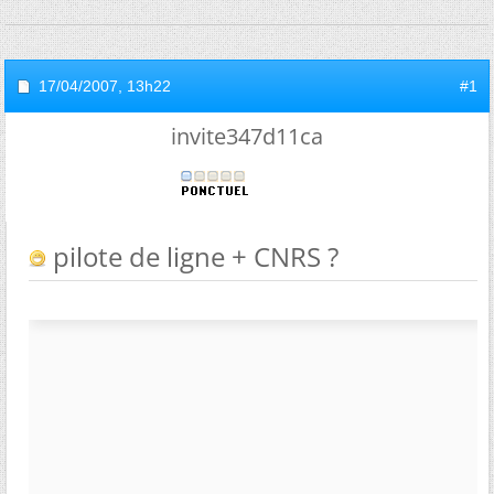
17/04/2007,
13h22
#1
invite347d11ca
pilote de ligne + CNRS ?