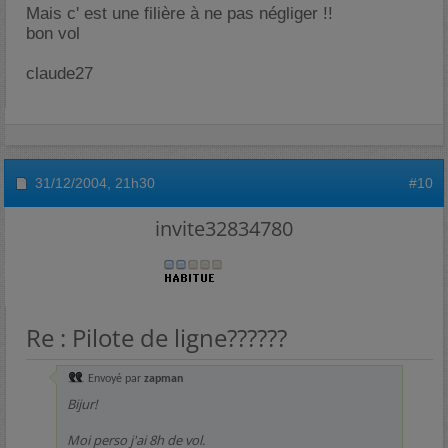
Mais c' est une filière à ne pas négliger !!
bon vol
claude27
31/12/2004,
21h30
#10
invite32834780
Re : Pilote de ligne??????
Envoyé par
zapman
Bijur!
Moi perso j'ai 8h de vol.