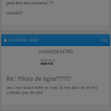
peut être les militaires ??
claude27
31/12/2004,
22h05
#13
invite32834780
Re : Pilote de ligne??????
oui c'est exact enfin je crois là non plus je ne m'y
connais pas du tout