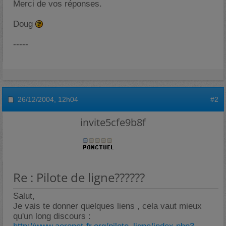
Merci de vos réponses.
Doug
-----
26/12/2004,
12h04
#2
invite5cfe9b8f
Re : Pilote de ligne??????
Salut,
Je vais te donner quelques liens , cela vaut mieux
qu'un long discours :