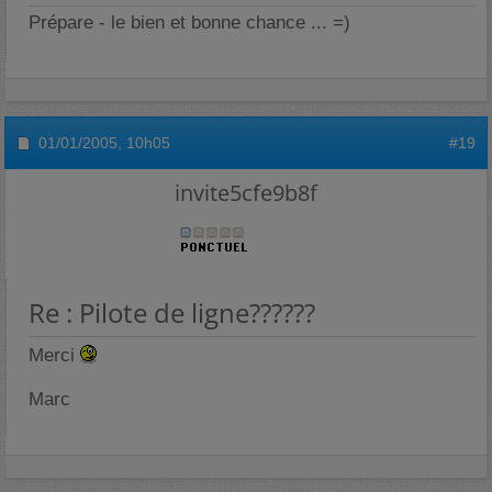
Prépare - le bien et bonne chance ... =)
01/01/2005,
10h05
#19
invite5cfe9b8f
Re : Pilote de ligne??????
Merci
Marc