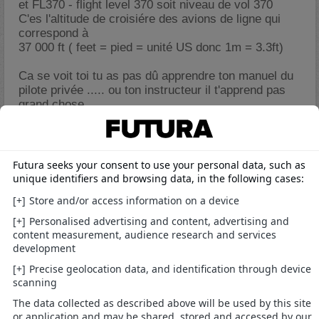
et FL370 - flight level 370 soit niveau de vol 370
C'es l'altitude de croisiére des avions de ligne qui
correspond à
37 000 ft ( feet = pied = unité US donc 1m = 3.3ft)
Ca se voit toi tu as pas dû apprendre ton manuel du
pilote privée ..... ou ton instructeur il t'apprend pas
grand chose
31/12/2004,
21h32
#11
invite32834780
Re : Pilote de ligne??????