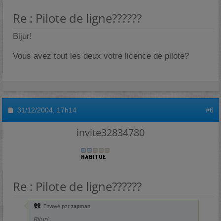
Re : Pilote de ligne??????
Bijur!
Vous avez tout les deux votre licence de pilote?
31/12/2004,
17h14
#6
invite32834780
Re : Pilote de ligne??????
Envoyé par
zapman
Bijur!