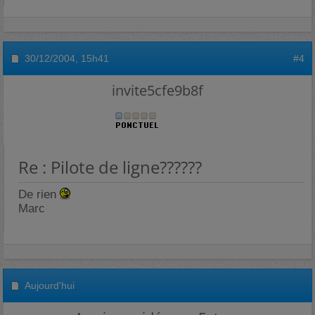
30/12/2004,
15h41
#4
invite5cfe9b8f
Re : Pilote de ligne??????
De rien
Marc
Aujourd'hui