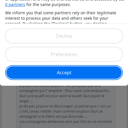
Envoyé par
claude27
la filière c' est :" l' ENAC" , Ecole Nationale de l' Aviation
Civile., çà devrait être à Salons de Provence ??? mais je
suis plus sur . On y intègre surement après une prépa .
faut aller sur le site de l' école .
J' ai fait un peu de pilotage depuis un an. Mon
moniteur est diplômé et a env 30 / 35 ans . Il n' a
toujours pas de job comme pilote de ligne . C' est
galère parail il, il y a trop de pilotes pour le nombre de
postes à pourvoir. Pour vivre il a du se rabattre sur une
petite école de pilotage à ROUEN , donner des cours
de pilotage sur CESSNA, et en plus faire de la
reconnaissance de lignes pour l' edf et de pipes pour
les industries pétrolières . Il vole...., mais pas comme il
souhaiterais . En plus il faut faire des stages de qualif
sur gros appareils, sur simulateur, parait que çà coute
la peau des fesses quand c' est pas payé par une
compagnie qui t' emploie . Pour avoir une embauche ,
faut une qualif, et pour avoir la qualif, faut payer le
stage ....
Je dis pas çà pour te décourager, je pense que c' est un
( très ) beau métier, mais comme toujours faut se
renseigner si la filière est pas bouchée ....
Les compagnies aériennes vont pas fort en ce moment
!