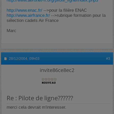
http://www.aeronet-fr.org/pilote_ligne/index.php3
http://www.enac.fr/
-->pour la filière ENAC
http://www.airfrance.fr/
-->rubrique formation pour la
sélection cadets Air France
Marc
28/12/2004,
09h03
#3
invite86ce8ec2
Re : Pilote de ligne??????
merci cela devrait m'interesser.