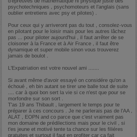
d'épreuves de mathématique ni physique juste des
psychotechniques , psychomoteurs et l'anglais (sans
oublier entretiens avec psy et pilotes) .
Pour ceux qui y arriveront pas du tout , consolez-vous
en pilotant pour le loisir mais pour les autres lâchez
pas ... pour piloter aujourd'hui , il faut arrêter de se
cloisoner à la France et à Air France , il faut être
dynamique et super mobile sinon vous trouverez
jamais de boulot .
L'Expatriation est votre nouvel ami .......
Si avant même d'avoir essayé on considére qu'on a
échoué , eh bin autant se tirer une balle tout de suite
.... car à quoi bon sert la vie si ce n'est que pour se
morfondre sur son sort .
T'as 19 ans Thibault , largement le temps pour te
préparer à ces concours . Je ne parlerais pas de l'AA ,
ALAT , EOPN and co parce que c'est vraiment pas
mon domaine de prédilections mais pour le civil , si
t'es jeune et motivé tente ta chance sur les filiéres
gratuites et surtout il faut en profiter car ça fait