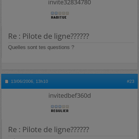
invite32834780
Re : Pilote de ligne??????
Quelles sont tes questions ?
13/06/2006,
13h10
#23
invitedbef360d
Re : Pilote de ligne??????