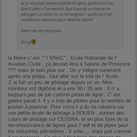
et je voudrais devenir pilote de ligne, aprés sont bac
faut-il allez a l'université, faut il passé sa licence de
pilotage?,ou peut on se renseignez?, quels sont les
conditions requises pour devenir pilote?
Merci de vos réponses.
Doug
la filière c' est :" l' ENAC" , Ecole Nationale de l'
Aviation Civile., çà devrait être à Salons de Provence
??? mais je suis plus sur . On y intègre surement
après une prépa . faut aller sur le site de l' école .
J' ai fait un peu de pilotage depuis un an. Mon
moniteur est diplômé et a env 30 / 35 ans . Il n' a
toujours pas de job comme pilote de ligne . C' est
galère parail il, il y a trop de pilotes pour le nombre de
postes à pourvoir. Pour vivre il a du se rabattre sur
une petite école de pilotage à ROUEN , donner des
cours de pilotage sur CESSNA, et en plus faire de la
reconnaissance de lignes pour l' edf et de pipes pour
les industries pétrolières . Il vole...., mais pas comme