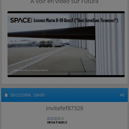
A voir en vidéo sur Futura
30/12/2004,
16h00
#5
invitefef87329