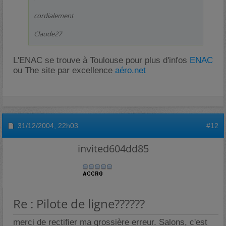
cordialement
Claude27
L'ENAC se trouve à Toulouse pour plus d'infos
ENAC
ou The site par excellence
aéro.net
31/12/2004,
22h03
#12
invited604dd85
Re : Pilote de ligne??????
merci de rectifier ma grossière erreur. Salons, c'est