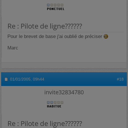
Re : Pilote de ligne??????
Pour le brevet de base j'ai oublié de préciser
Marc
01/01/2005,
09h44
#18
invite32834780
Re : Pilote de ligne??????