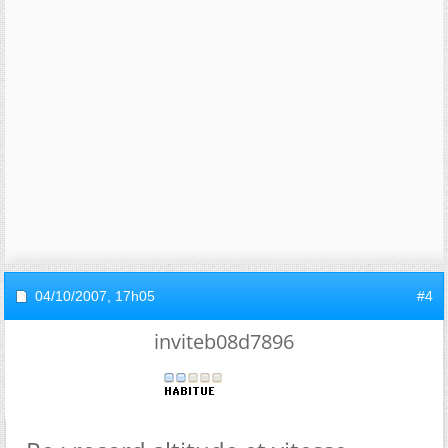
04/10/2007,
17h05
#4
inviteb08d7896