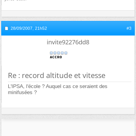
28/09/2007,
21h52
#3
invite92276dd8
Re : record altitude et vitesse
L'IPSA, l'école ? Auquel cas ce seraient des
minifusées ?