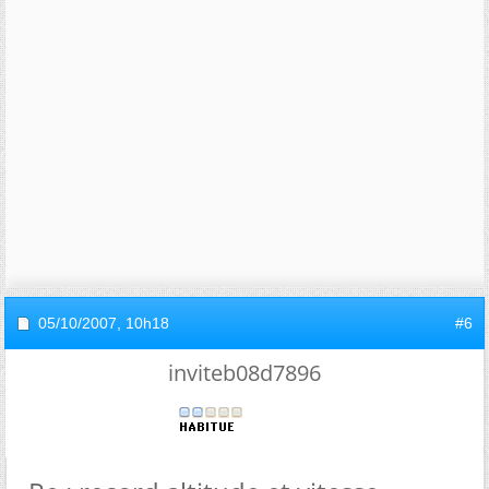
05/10/2007,
10h18
#6
inviteb08d7896