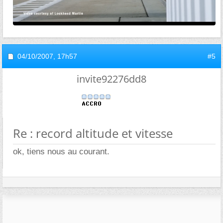
04/10/2007,
17h57
#5
invite92276dd8
Re : record altitude et vitesse
ok, tiens nous au courant.