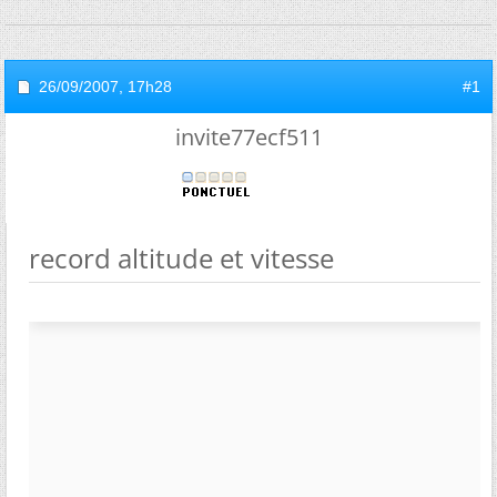
26/09/2007,
17h28
#1
invite77ecf511
record altitude et vitesse