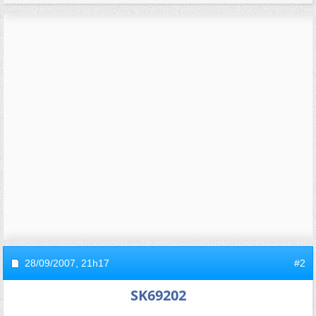
28/09/2007,
21h17
#2
SK69202