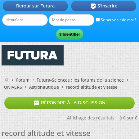
Retour sur Futura
S'inscrire

Se souvenir de moi ?
Forum
Futura-Sciences : les forums de la science
UNIVERS
Astronautique
record altitude et vitesse

RÉPONDRE À LA DISCUSSION
Affichage des résultats 1 à 6 sur 6
record altitude et vitesse