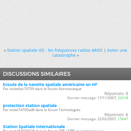
«
Station spatiale ISS : les fréquences radios ARISS
|
éviter une
catastrophe
»
DISCUSSIONS SIMILAIRES
Ecoute de la navette spatiale américaine en HF
Par invite6ac70709 dans le forum Astronautique
Réponses:
0
Dernier message:
17/11/2007,
22h18
protection station spatiale
Par invite74700ad8 dans le forum Technologies
Réponses:
6
Dernier message:
22/02/2007,
15h47
Station Spatiale Internationale
Par invite84936628 dans le forum TPE / TIPE et autres travaux