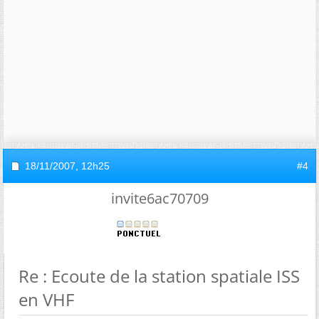
18/11/2007,
12h25
#4
invite6ac70709
Re : Ecoute de la station spatiale ISS
en VHF