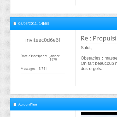
05/06/2011,
14h59
Re : Propuls
inviteec0d6e6f
Salut,
Date d'inscription
janvier
Obstacles : masse 
1970
On fait beaucoup 
des ergols.
Messages
3 741
Aujourd'hui