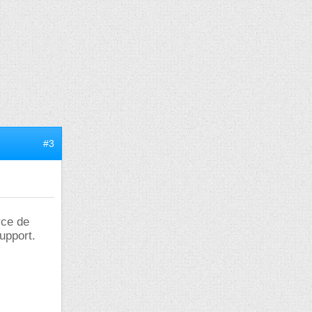
#3
rce de
upport.