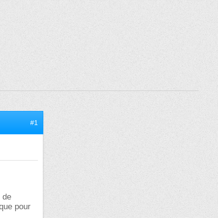
#1
e de
ique pour