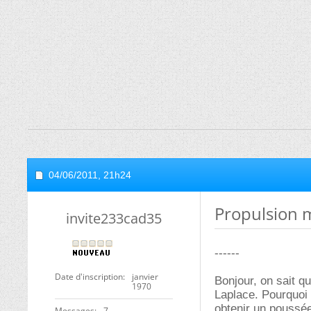
04/06/2011,
21h24
Propulsion 
invite233cad35
------
Date d'inscription
janvier
Bonjour, on sait q
1970
Laplace. Pourquoi
obtenir un poussé
Messages
7