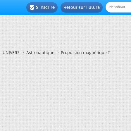
S'inscrire
Retour sur Futura

UNIVERS
Astronautique
Propulsion magnétique ?