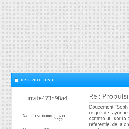
10/06/2011,
00h18
Re : Propuls
invite473b98a4
Doucement "Sophie"
risque de rayonner
Date d'inscription
janvier
comme utiliser la 
1970
référentiel de la