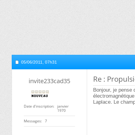
05/06/2011,
07h31
Re : Propuls
invite233cad35
Bonjour, je pense 
électromagnétique
Laplace. Le champ
Date d'inscription
janvier
1970
Messages
7