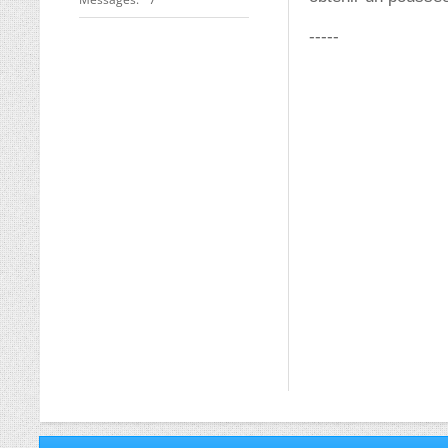
-----