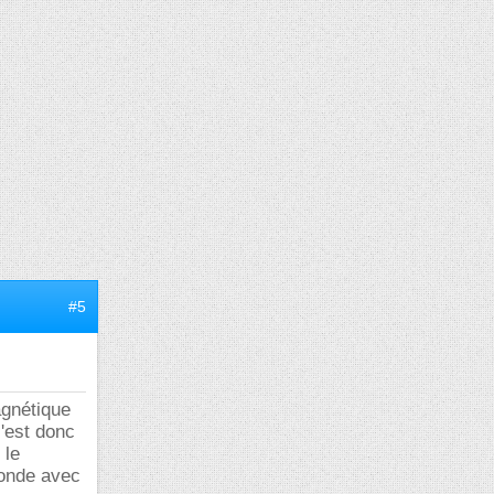
#5
gnétique
'est donc
 le
 onde avec