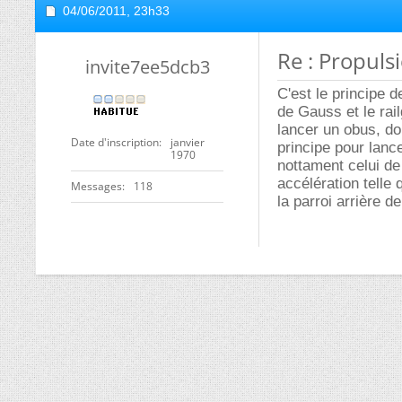
04/06/2011,
23h33
Re : Propuls
invite7ee5dcb3
C'est le principe 
de Gauss et le rai
lancer un obus, do
Date d'inscription
janvier
principe pour lanc
1970
nottament celui de 
accélération telle 
Messages
118
la parroi arrière d