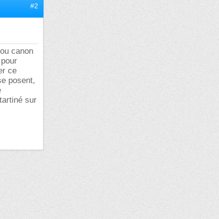
#2
 ou canon
 pour
er ce
se posent,
e
tartiné sur