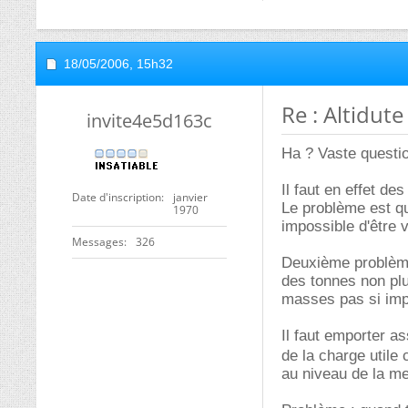
18/05/2006,
15h32
Re : Altidut
invite4e5d163c
Ha ? Vaste questio
Il faut en effet de
Date d'inscription
janvier
Le problème est qu
1970
impossible d'être 
Messages
326
Deuxième problème,
des tonnes non plu
masses pas si imp
Il faut emporter a
de la charge utile
au niveau de la me