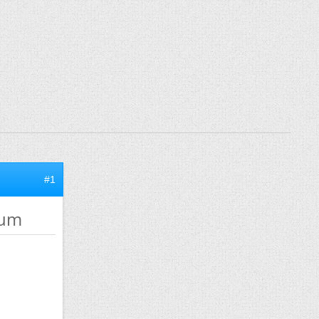
#1
ium