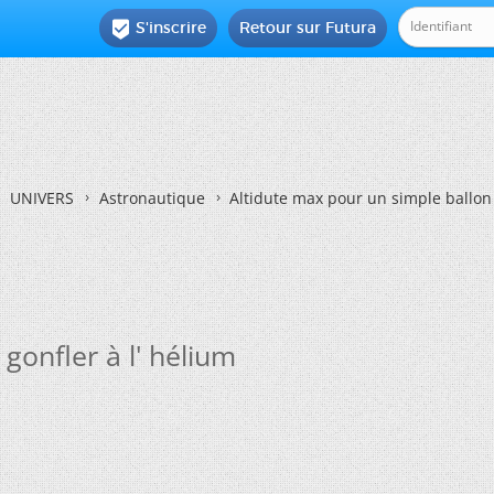
S'inscrire
Retour sur Futura

UNIVERS
Astronautique
Altidute max pour un simple ballon 
gonfler à l' hélium