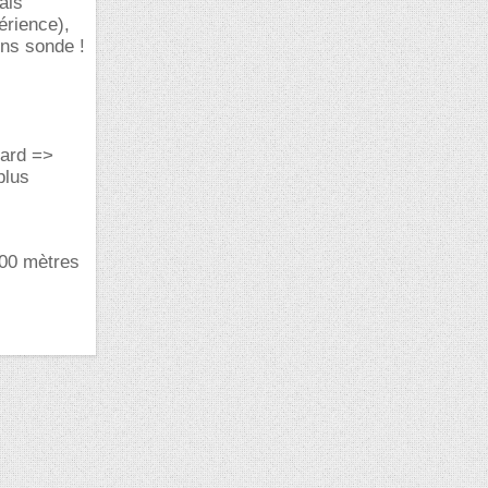
ais
érience),
lons sonde !
tard =>
plus
000 mètres