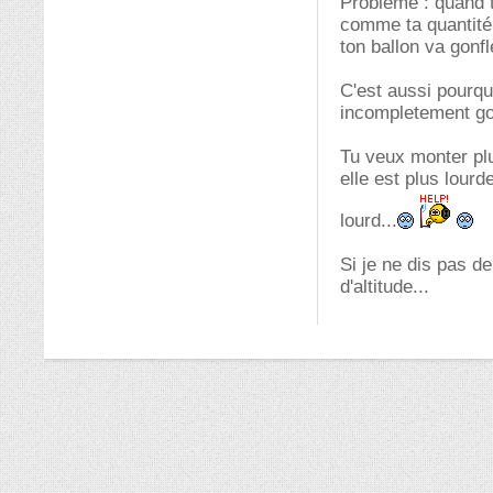
Problème : quand t
comme ta quantité 
ton ballon va gonfl
C'est aussi pourqu
incompletement go
Tu veux monter plu
elle est plus lourd
lourd...
Si je ne dis pas d
d'altitude...