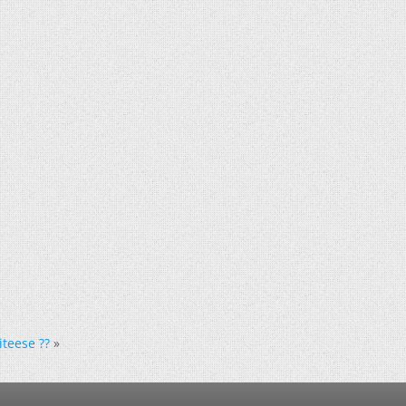
viteese ??
»