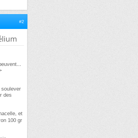
#2
hélium
peuvent...
>
s soulever
er des
acelle, et
on 100 gr