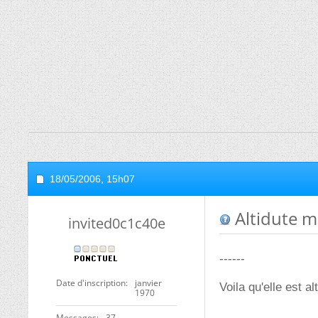
18/05/2006,
15h07
Altidute ma
invited0c1c40e
------
Date d'inscription
janvier
Voila qu'elle est a
1970
Messages
37