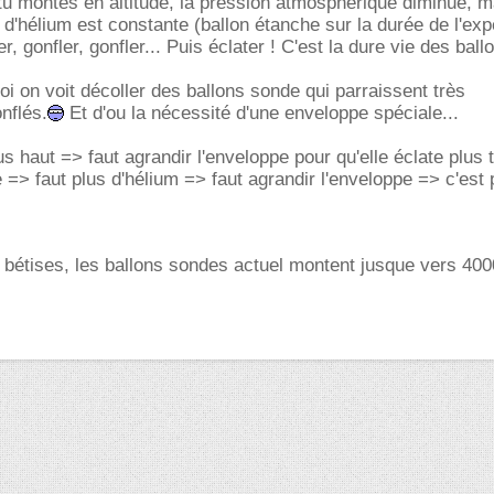
u montes en altitude, la préssion atmosphérique diminue, m
d'hélium est constante (ballon étanche sur la durée de l'exp
er, gonfler, gonfler... Puis éclater ! C'est la dure vie des bal
oi on voit décoller des ballons sonde qui parraissent très
nflés.
Et d'ou la nécessité d'une enveloppe spéciale...
s haut => faut agrandir l'enveloppe pour qu'elle éclate plus 
e => faut plus d'hélium => faut agrandir l'enveloppe => c'est 
e bétises, les ballons sondes actuel montent jusque vers 40