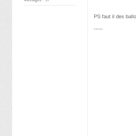
PS faut il des ball
-----