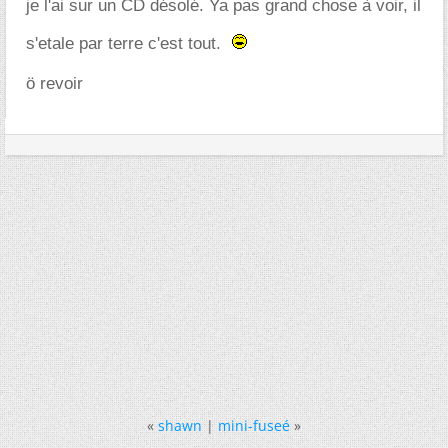
je l'ai sur un CD désolé. Ya pas grand chose à voir, il
s'etale par terre c'est tout.
ö revoir
«
shawn
|
mini-fuseé
»