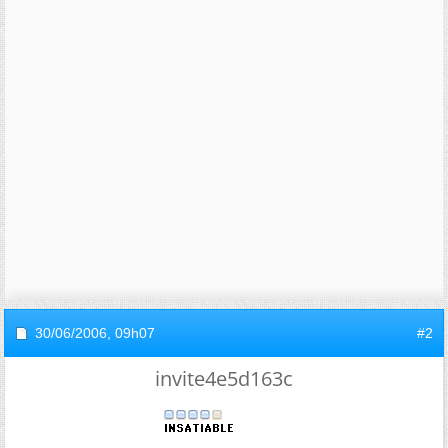
30/06/2006,
09h07
#2
invite4e5d163c