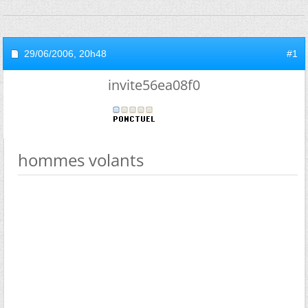
29/06/2006,
20h48
#1
invite56ea08f0
hommes volants