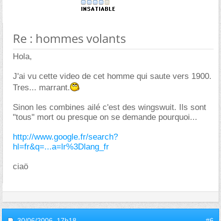
Re : hommes volants
Hola,
J'ai vu cette video de cet homme qui saute vers 1900.
Tres... marrant.
Sinon les combines ailé c'est des wingswuit. Ils sont
"tous" mort ou presque on se demande pourquoi...
http://www.google.fr/search?
hl=fr&q=...a=lr%3Dlang_fr
ciaö
30/06/2006,
17h18
#6