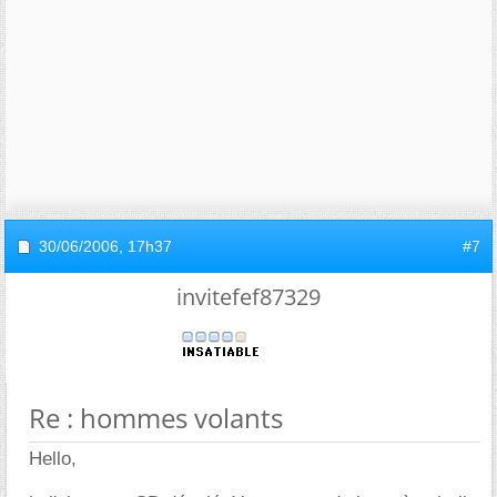
30/06/2006,
17h37
#7
invitefef87329
Re : hommes volants
Hello,