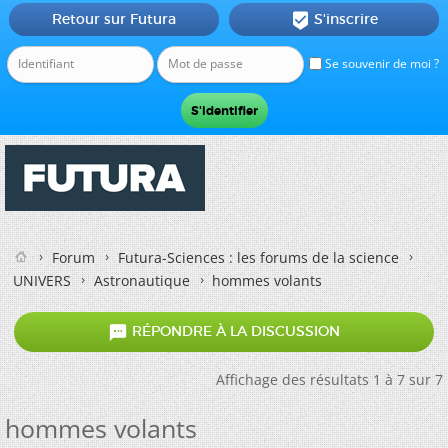
Retour sur Futura
S'inscrire

Se souvenir de moi ?
Forum
Futura-Sciences : les forums de la science
UNIVERS
Astronautique
hommes volants

RÉPONDRE À LA DISCUSSION
Affichage des résultats 1 à 7 sur 7
hommes volants