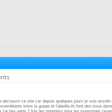
ants
de decouvrir ce site car depuis quelques jours je suis envah
essemblants entre la guepe et l'abeille.ils font des trous dans
j'ai fais venir 7 fois les pompiers pour les exterminer (ayan