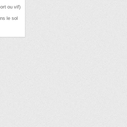
rt ou vif)
ns le sol