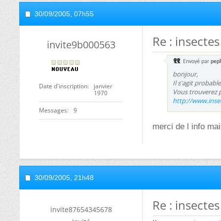
30/09/2005,
07h55
Re : insectes
invite9b000563
Envoyé par
pep
bonjour,
Il s'agit probab
Date d'inscription
janvier
Vous trouverez p
1970
http://www.insec
Messages
9
merci de l info ma
30/09/2005,
21h48
Re : insectes
invite87654345678