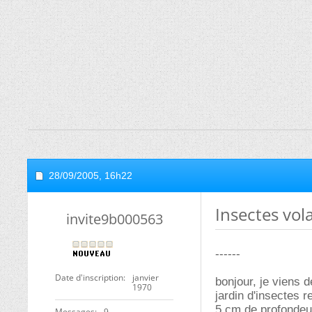
28/09/2005,
16h22
Insectes vol
invite9b000563
------
Date d'inscription
janvier
bonjour, je viens 
1970
jardin d'insectes r
5 cm de profondeur 
Messages
9