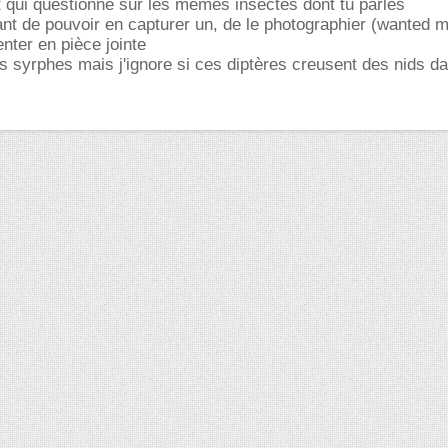
st qui questionne sur les mêmes insectes dont tu parles
ant de pouvoir en capturer un, de le photographier (wanted mo
nter en pièce jointe
 syrphes mais j'ignore si ces diptères creusent des nids da