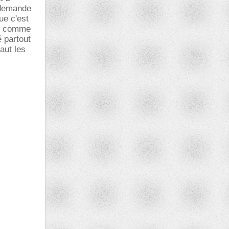
e demande
ue c'est
on comme
 partout
aut les