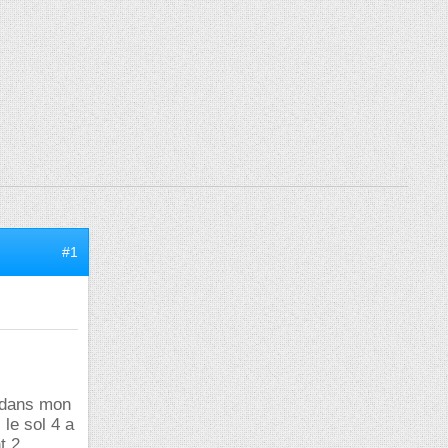
#1
i dans mon
 le sol 4 a
t 2