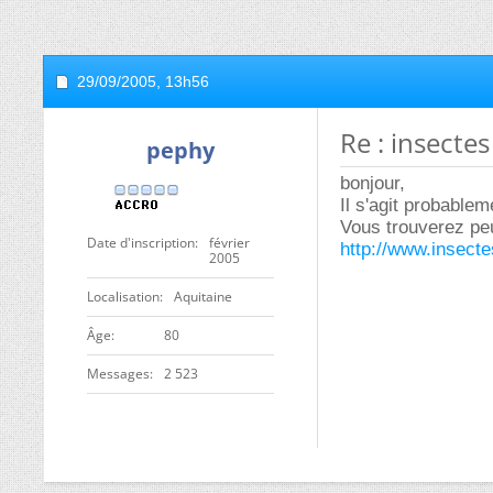
29/09/2005,
13h56
Re : insectes
pephy
bonjour,
Il s'agit probable
Vous trouverez peu
Date d'inscription
février
http://www.insecte
2005
Localisation
Aquitaine
ge
80
Messages
2 523