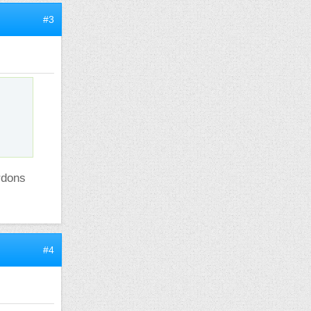
#3
rdons
#4