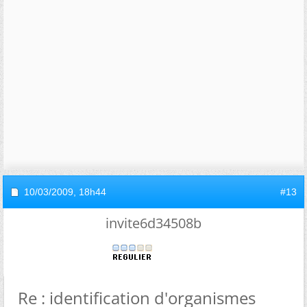
10/03/2009,
18h44
#13
invite6d34508b
Re : identification d'organismes