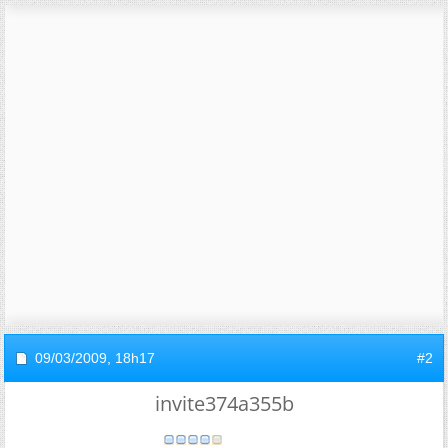
09/03/2009,
18h17
#2
invite374a355b