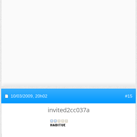
10/03/2009,
20h02
#15
invited2cc037a