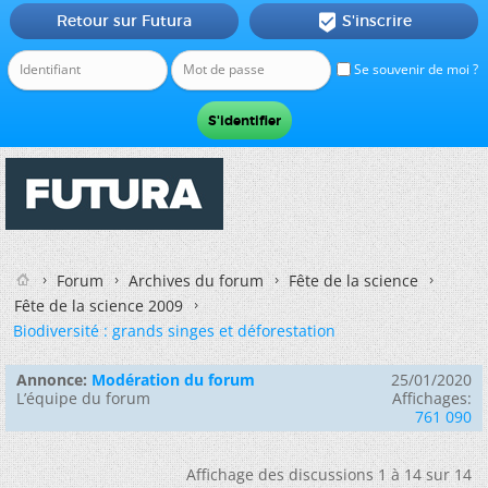
Retour sur Futura
S'inscrire

Se souvenir de moi ?
Forum
Archives du forum
Fête de la science
Fête de la science 2009
Biodiversité : grands singes et déforestation
Annonce:
Modération du forum
25/01/2020
L’équipe du forum
Affichages:
761 090
Affichage des discussions 1 à 14 sur 14