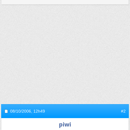
08/10/2006,
12h49
#2
piwi