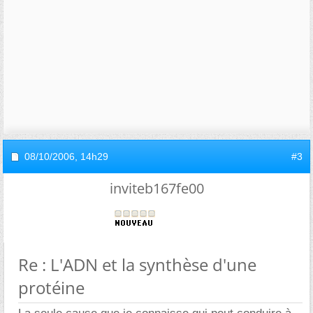
08/10/2006,
14h29
#3
inviteb167fe00
Re : L'ADN et la synthèse d'une
protéine