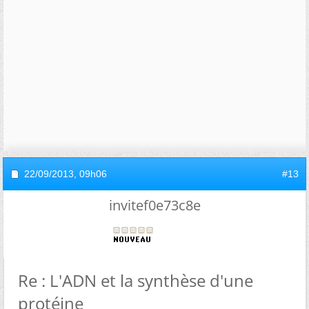
22/09/2013,
09h06
#13
invitef0e73c8e
Re : L'ADN et la synthèse d'une
protéine