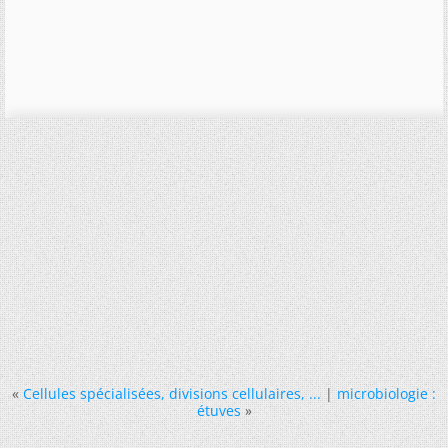
«
Cellules spécialisées, divisions cellulaires, ...
|
microbiologie :
étuves
»