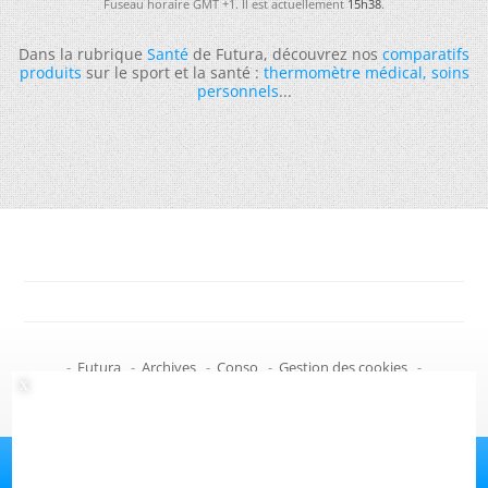
Fuseau horaire GMT +1. Il est actuellement
15h38
.
Dans la rubrique
Santé
de Futura, découvrez nos
comparatifs
produits
sur le sport et la santé :
thermomètre médical
,
soins
personnels
...
-
Futura
-
Archives
-
Conso
-
Gestion des cookies
-
Politique de confidentialité
-
Haut de page