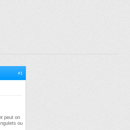
#1
nt peut on
ingulets ou