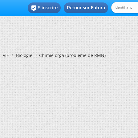
S'inscrire
Retour sur Futura

VIE
Biologie
Chimie orga (probleme de RMN)