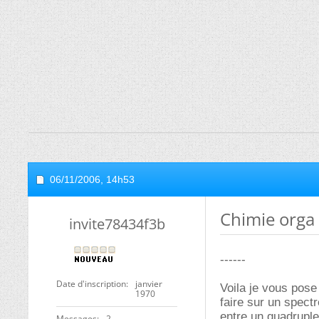
06/11/2006,
14h53
Chimie orga
invite78434f3b
------
Date d'inscription
janvier
Voila je vous pose
1970
faire sur un spect
entre un quadruple
Messages
2