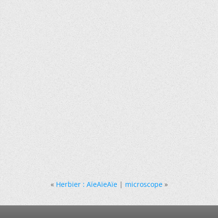
«
Herbier : AïeAïeAïe
|
microscope
»