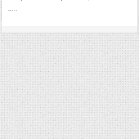
-----