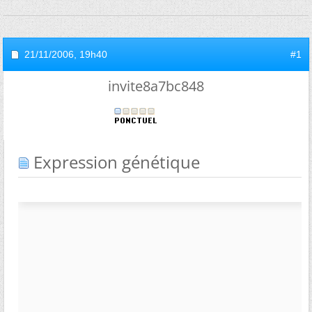
21/11/2006,
19h40
#1
invite8a7bc848
Expression génétique