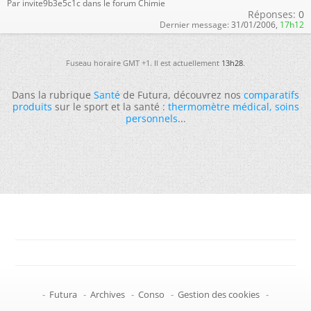
Par invite9b3e5c1c dans le forum Chimie
Réponses:
0
Dernier message:
31/01/2006,
17h12
Fuseau horaire GMT +1. Il est actuellement
13h28
.
Dans la rubrique
Santé
de Futura, découvrez nos
comparatifs
produits
sur le sport et la santé :
thermomètre médical
,
soins
personnels
...
-
Futura
-
Archives
-
Conso
-
Gestion des cookies
-