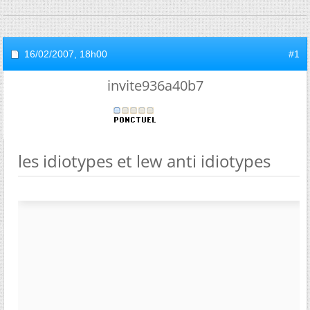
16/02/2007,
18h00
#1
invite936a40b7
les idiotypes et lew anti idiotypes