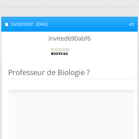
16/02/2007,
20h51
#1
invited690abf6
Professeur de Biologie ?