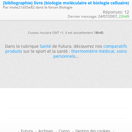
[bibliographie] livre (biologie moléculaire et biologie celluaire)
Par invite21d35e82 dans le forum Biologie
Réponses:
12
Dernier message:
24/07/2007,
22h49
Fuseau horaire GMT +1. Il est actuellement
18h40
.
Dans la rubrique
Santé
de Futura, découvrez nos
comparatifs
produits
sur le sport et la santé :
thermomètre médical
,
soins
personnels
...
-
Futura
-
Archives
-
Conso
-
Gestion des cookies
-