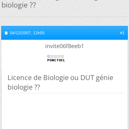
biologie ??
04/12/2007,
12h55
#1
invite06f8eeb1
Licence de Biologie ou DUT génie
biologie ??