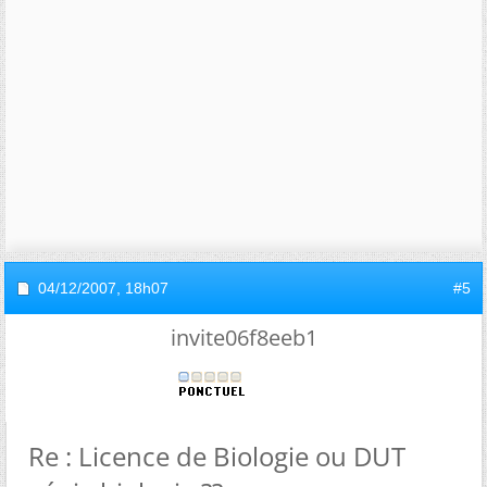
04/12/2007,
18h07
#5
invite06f8eeb1
Re : Licence de Biologie ou DUT