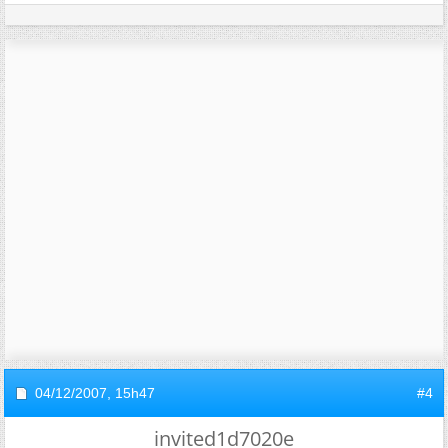
04/12/2007,
15h47
#4
invited1d7020e