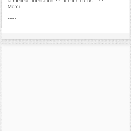
la meileur orientation ?? Licence ou DUT ??
Merci
-----