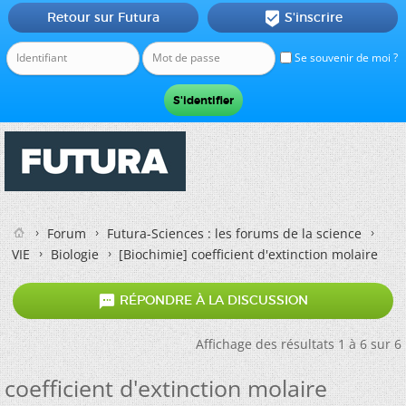
Retour sur Futura
S'inscrire

Se souvenir de moi ?
Forum
Futura-Sciences : les forums de la science
VIE
Biologie
[Biochimie]
coefficient d'extinction molaire

RÉPONDRE À LA DISCUSSION
Affichage des résultats 1 à 6 sur 6
coefficient d'extinction molaire