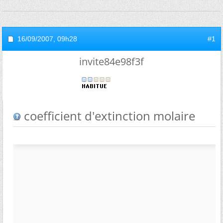
16/09/2007,
09h28
#1
invite84e98f3f
coefficient d'extinction molaire