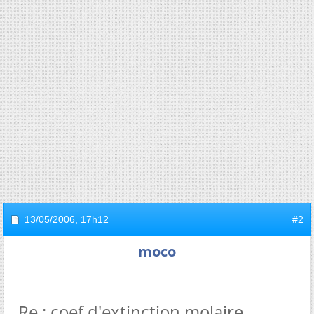
13/05/2006,
17h12
#2
moco
Re : coef d'extinction molaire