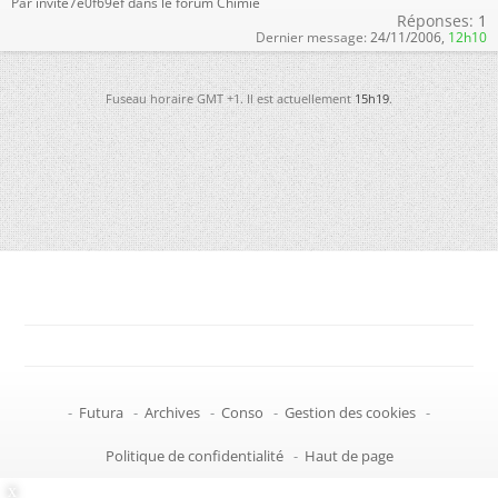
Par invite7e0f69ef dans le forum Chimie
Réponses:
1
Dernier message:
24/11/2006,
12h10
Fuseau horaire GMT +1. Il est actuellement
15h19
.
-
Futura
-
Archives
-
Conso
-
Gestion des cookies
-
Politique de confidentialité
-
Haut de page