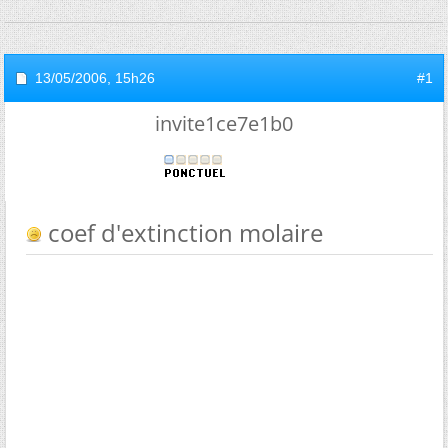
13/05/2006,
15h26
#1
invite1ce7e1b0
coef d'extinction molaire