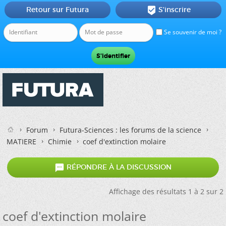
Retour sur Futura
S'inscrire

Se souvenir de moi ?
Forum
Futura-Sciences : les forums de la science
MATIERE
Chimie
coef d'extinction molaire

RÉPONDRE À LA DISCUSSION
Affichage des résultats 1 à 2 sur 2
coef d'extinction molaire