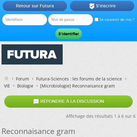
Retour sur Futura
S'inscrire

Se souvenir de moi ?
Forum
Futura-Sciences : les forums de la science
VIE
Biologie
[Microbiologie]
Reconnaisance gram

RÉPONDRE À LA DISCUSSION
Affichage des résultats 1 à 6 sur 6
Reconnaisance gram