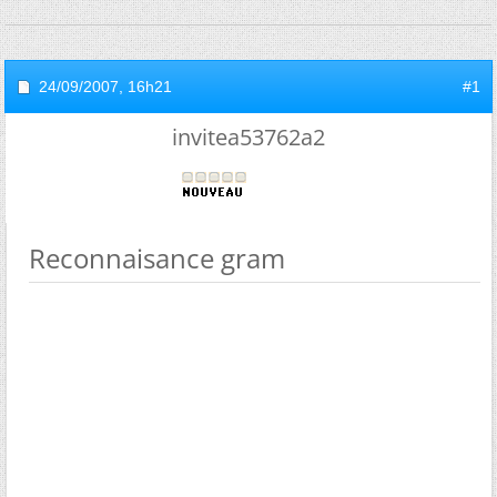
24/09/2007,
16h21
#1
invitea53762a2
Reconnaisance gram