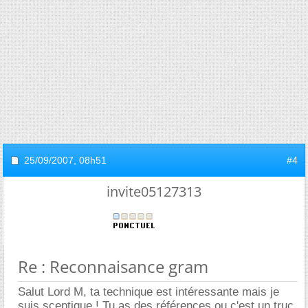
25/09/2007,
08h51
#4
invite05127313
Re : Reconnaisance gram
Salut Lord M, ta technique est intéressante mais je
suis sceptique ! Tu as des références ou c'est un truc