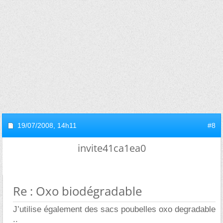
19/07/2008,
14h11
#8
invite41ca1ea0
Re : Oxo biodégradable
J’utilise également des sacs poubelles oxo degradable
..