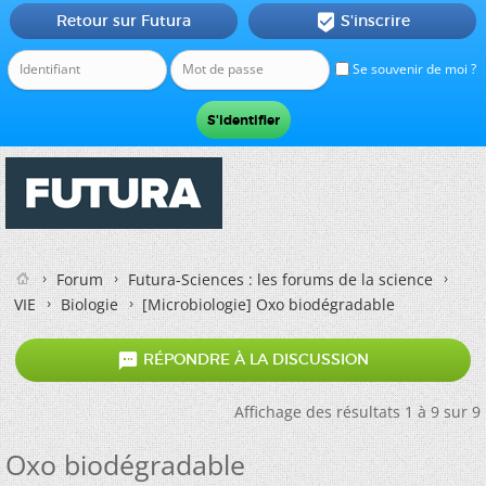
Retour sur Futura
S'inscrire

Se souvenir de moi ?
Forum
Futura-Sciences : les forums de la science
VIE
Biologie
[Microbiologie]
Oxo biodégradable

RÉPONDRE À LA DISCUSSION
Affichage des résultats 1 à 9 sur 9
Oxo biodégradable