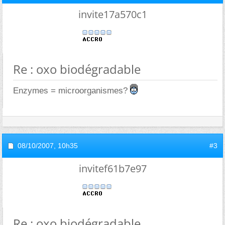
invite17a570c1
Re : oxo biodégradable
Enzymes = microorganismes?
08/10/2007,
10h35
#3
invitef61b7e97
Re : oxo biodégradable