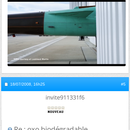
18/07/2008,
16h25
#5
invite911331f6
Re : oxo biodégradable