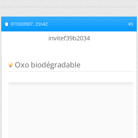
07/10/2007,
21h42
#1
invitef39b2034
Oxo biodégradable