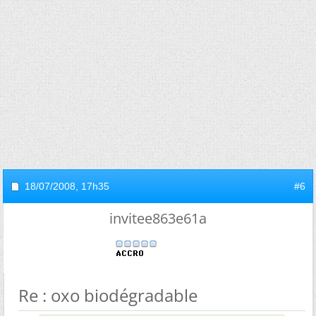
18/07/2008,
17h35
#6
invitee863e61a
Re : oxo biodégradable