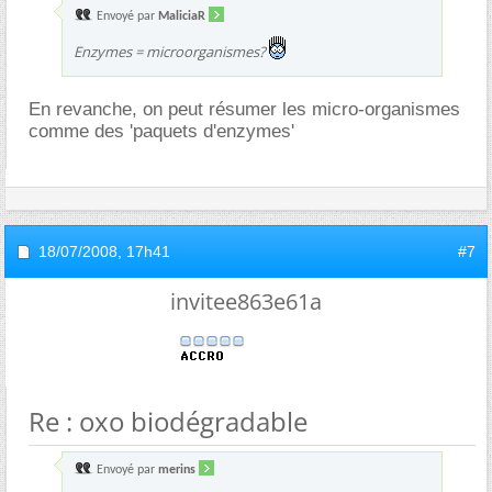
Envoyé par
MaliciaR
Enzymes = microorganismes?
En revanche, on peut résumer les micro-organismes
comme des 'paquets d'enzymes'
18/07/2008,
17h41
#7
invitee863e61a
Re : oxo biodégradable
Envoyé par
merins