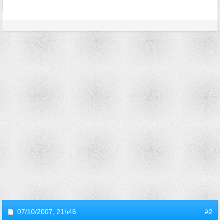
07/10/2007,
21h46
#2