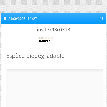
23/09/2006,
14h27
#1
invite793c03d3
Espèce biodégradable