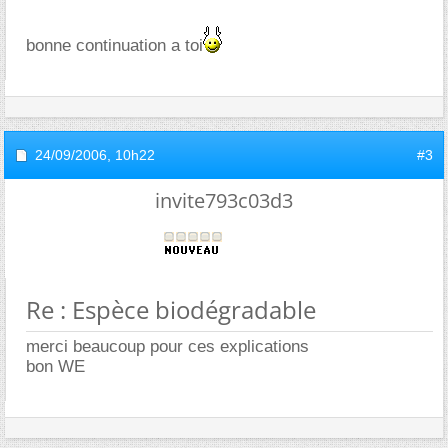
bonne continuation a toi
24/09/2006,
10h22
#3
invite793c03d3
Re : Espèce biodégradable
merci beaucoup pour ces explications
bon WE