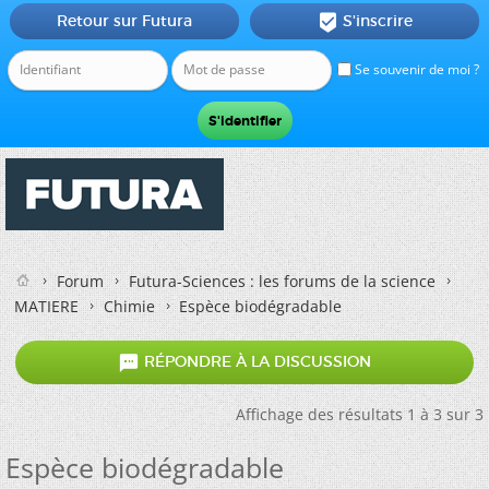
Retour sur Futura
S'inscrire

Se souvenir de moi ?
Forum
Futura-Sciences : les forums de la science
MATIERE
Chimie
Espèce biodégradable

RÉPONDRE À LA DISCUSSION
Affichage des résultats 1 à 3 sur 3
Espèce biodégradable