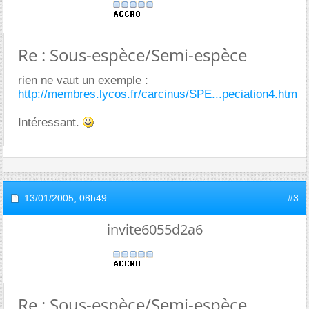
Re : Sous-espèce/Semi-espèce
rien ne vaut un exemple :
http://membres.lycos.fr/carcinus/SPE...peciation4.htm
Intéressant.
13/01/2005,
08h49
#3
invite6055d2a6
Re : Sous-espèce/Semi-espèce