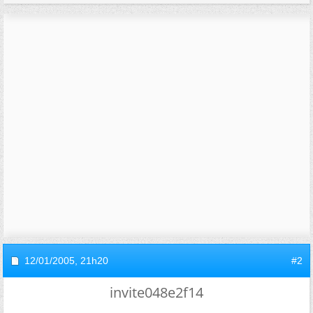
12/01/2005,
21h20
#2
invite048e2f14