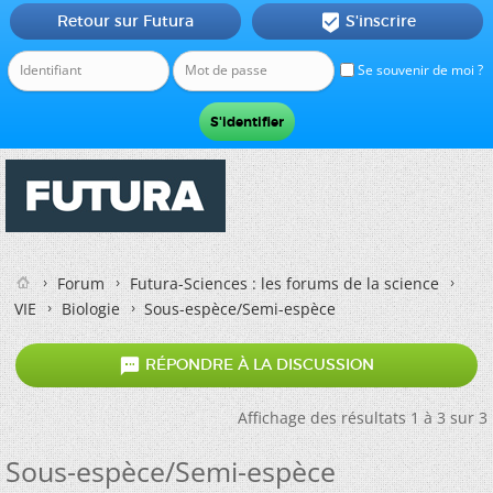
Retour sur Futura
S'inscrire

Se souvenir de moi ?
Forum
Futura-Sciences : les forums de la science
VIE
Biologie
Sous-espèce/Semi-espèce

RÉPONDRE À LA DISCUSSION
Affichage des résultats 1 à 3 sur 3
Sous-espèce/Semi-espèce