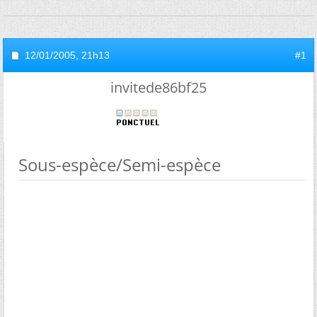
12/01/2005,
21h13
#1
invitede86bf25
Sous-espèce/Semi-espèce