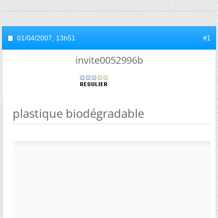
01/04/2007,
13h51
#1
invite0052996b
plastique biodégradable