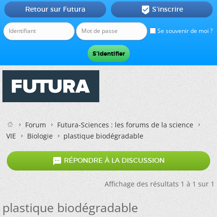
Retour sur Futura
S'inscrire

Se souvenir de moi ?
Forum
Futura-Sciences : les forums de la science
VIE
Biologie
plastique biodégradable

RÉPONDRE À LA DISCUSSION
Affichage des résultats 1 à 1 sur 1
plastique biodégradable