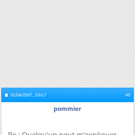
01/04/2007,
10h17
#5
pommier
Re : Quelqu'un peut m'expliquer