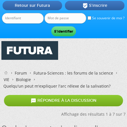
Retour sur Futura
S'inscrire

Se souvenir de moi ?
Forum
Futura-Sciences : les forums de la science
VIE
Biologie
Quelqu'un peut m'expliquer l'arc rélexe de la salivation?

RÉPONDRE À LA DISCUSSION
Affichage des résultats 1 à 7 sur 7