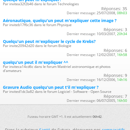
Par invitea32f2b46 dans le forum Technologies
Réponses:
35
Dernier message:
25/07/2008,
08h03
Aéronautique, quelqu'un peut m'expliquer cette image ?
Par inviteb17f6c36 dans le forum Physique
Réponses:
3
Dernier message:
10/03/2007,
20h34
Quelqu'un peut m'expliquer le cycle de Krebs?
Par invite20942d20 dans le forum Biologie
Réponses:
6
Dernier message:
12/02/2007,
16h58
quelqu'un peut il m'expliquer ^^
Par inviteca14cd6c dans le forum Matériel astronomique et photos
d'amateurs
Réponses:
9
Dernier message:
16/12/2006,
14h16
Gravure Audio quelqu'un peut t'il m'expliquer ?
Par invited1dc3a82 dans le forum Logiciel - Software - Open Source
Réponses:
7
Dernier message:
06/07/2005,
16h50
Fuseau horaire GMT +1. Il est actuellement
06h42
.
Dans la rubrique
Santé
de Futura, découvrez nos
comparatifs