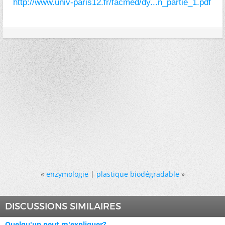
http://www.univ-paris12.fr/facmed/dy...n_partie_1.pdf
«
enzymologie
|
plastique biodégradable
»
DISCUSSIONS SIMILAIRES
Quelqu'un peut m'expliquer?