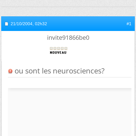
21/10/2004,
02h32
#1
invite91866be0
ou sont les neurosciences?