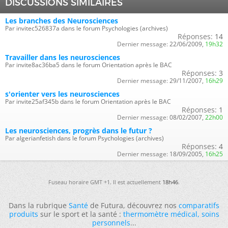
DISCUSSIONS SIMILAIRES
Les branches des Neurosciences
Par invitec526837a dans le forum Psychologies (archives)
Réponses:
14
Dernier message:
22/06/2009,
19h32
Travailler dans les neurosciences
Par invite8ac36ba5 dans le forum Orientation après le BAC
Réponses:
3
Dernier message:
29/11/2007,
16h29
s'orienter vers les neurosciences
Par invite25af345b dans le forum Orientation après le BAC
Réponses:
1
Dernier message:
08/02/2007,
22h00
Les neurosciences, progrès dans le futur ?
Par algerianfetish dans le forum Psychologies (archives)
Réponses:
4
Dernier message:
18/09/2005,
16h25
Fuseau horaire GMT +1. Il est actuellement
18h46
.
Dans la rubrique
Santé
de Futura, découvrez nos
comparatifs
produits
sur le sport et la santé :
thermomètre médical
,
soins
personnels
...