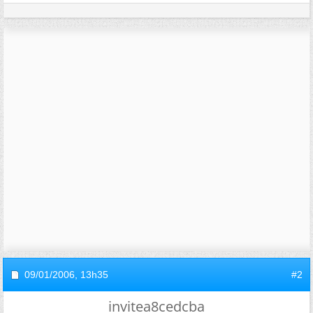
09/01/2006,
13h35
#2
invitea8cedcba