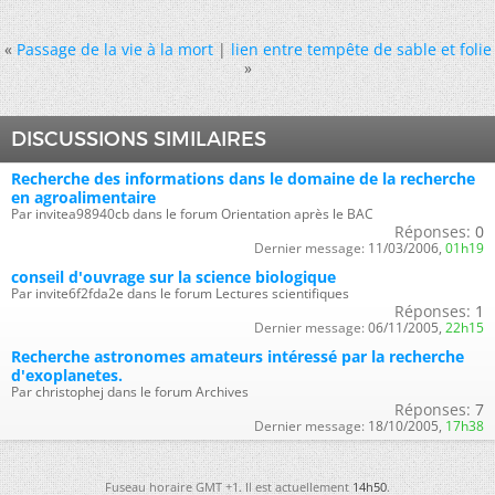
«
Passage de la vie à la mort
|
lien entre tempête de sable et folie
»
DISCUSSIONS SIMILAIRES
Recherche des informations dans le domaine de la recherche
en agroalimentaire
Par invitea98940cb dans le forum Orientation après le BAC
Réponses:
0
Dernier message:
11/03/2006,
01h19
conseil d'ouvrage sur la science biologique
Par invite6f2fda2e dans le forum Lectures scientifiques
Réponses:
1
Dernier message:
06/11/2005,
22h15
Recherche astronomes amateurs intéressé par la recherche
d'exoplanetes.
Par christophej dans le forum Archives
Réponses:
7
Dernier message:
18/10/2005,
17h38
Fuseau horaire GMT +1. Il est actuellement
14h50
.