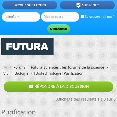
Retour sur Futura
S'inscrire

Se souvenir de moi ?
Forum
Futura-Sciences : les forums de la science
VIE
Biologie
[Biotechnologie]
Purification

RÉPONDRE À LA DISCUSSION
Affichage des résultats 1 à 3 sur 3
Purification