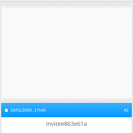
29/01/2008,
17h45
#2
invitee863e61a