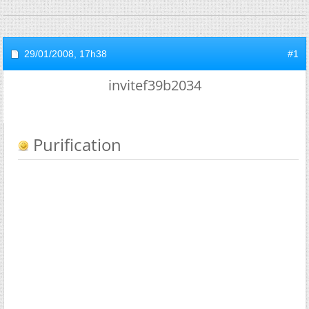
29/01/2008,
17h38
#1
invitef39b2034
Purification