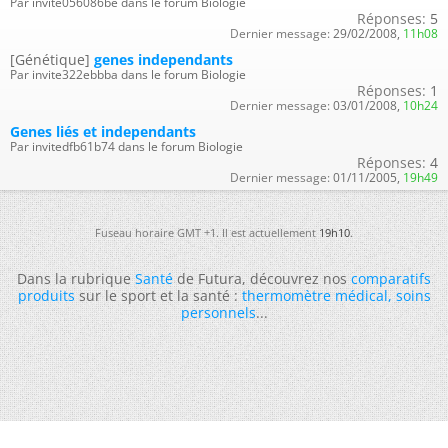
Par invite056086be dans le forum Biologie
Réponses:
5
Dernier message:
29/02/2008,
11h08
[Génétique]
genes independants
Par invite322ebbba dans le forum Biologie
Réponses:
1
Dernier message:
03/01/2008,
10h24
Genes liés et independants
Par invitedfb61b74 dans le forum Biologie
Réponses:
4
Dernier message:
01/11/2005,
19h49
Fuseau horaire GMT +1. Il est actuellement
19h10
.
Dans la rubrique
Santé
de Futura, découvrez nos
comparatifs
produits
sur le sport et la santé :
thermomètre médical
,
soins
personnels
...