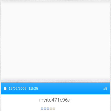
13/02/2008,
11h25
#5
invite471c96af