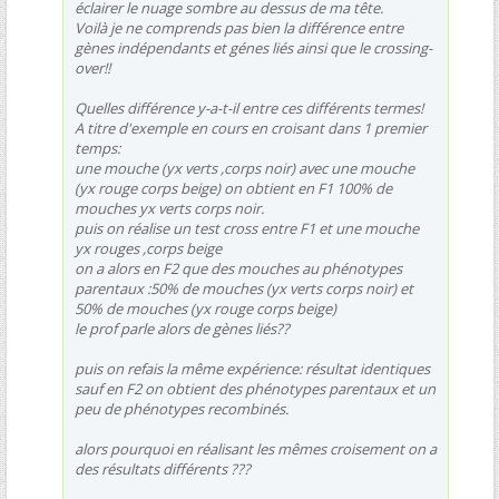
éclairer le nuage sombre au dessus de ma tête.
Voilà je ne comprends pas bien la différence entre
gènes indépendants et génes liés ainsi que le crossing-
over!!
Quelles différence y-a-t-il entre ces différents termes!
A titre d'exemple en cours en croisant dans 1 premier
temps:
une mouche (yx verts ,corps noir) avec une mouche
(yx rouge corps beige) on obtient en F1 100% de
mouches yx verts corps noir.
puis on réalise un test cross entre F1 et une mouche
yx rouges ,corps beige
on a alors en F2 que des mouches au phénotypes
parentaux :50% de mouches (yx verts corps noir) et
50% de mouches (yx rouge corps beige)
le prof parle alors de gènes liés??
puis on refais la même expérience: résultat identiques
sauf en F2 on obtient des phénotypes parentaux et un
peu de phénotypes recombinés.
alors pourquoi en réalisant les mêmes croisement on a
des résultats différents ???