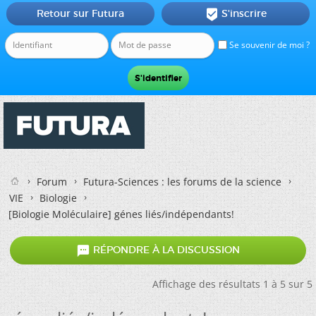
Retour sur Futura
S'inscrire

Se souvenir de moi ?
Forum
Futura-Sciences : les forums de la science
VIE
Biologie
[Biologie Moléculaire]
génes liés/indépendants!

RÉPONDRE À LA DISCUSSION
Affichage des résultats 1 à 5 sur 5