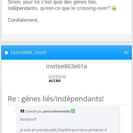
Sinon, pour toi c'est quoi des gènes liés,
indépendants, qu'est-ce que le crossing-over?
Cordialement,
12/02/2008,
21h59
#3
invitee863e61a
Re : génes liés/indépendants!
Envoyé par
pommederennette
bonjour!!
je suis en panique!et j'espére que vous arriverez à