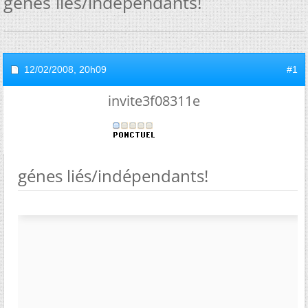
génes liés/indépendants!
12/02/2008,
20h09
#1
invite3f08311e
génes liés/indépendants!