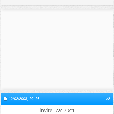
12/02/2008,
20h26
#2
invite17a570c1