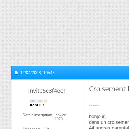
12/04/2008,
10h48
Croisement 
invite5c3f4ec1
------
Date d'inscription
janvier
bonjour,
1970
dans un croisement
44 spores parenta
Messages
110