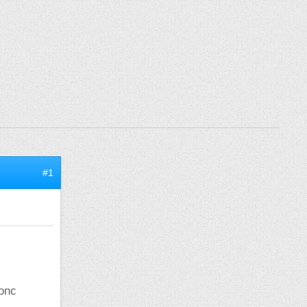
#1
donc