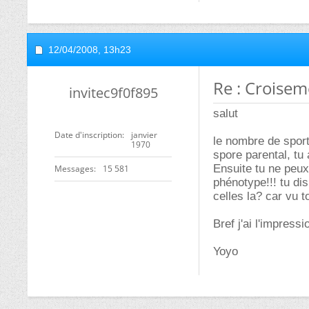
12/04/2008,
13h23
Re : Croisem
invitec9f0f895
salut
Date d'inscription
janvier
le nombre de sp
1970
spore parental, tu
Ensuite tu ne peux
Messages
15 581
phénotype!!! tu di
celles la? car vu 
Bref j'ai l'impres
Yoyo