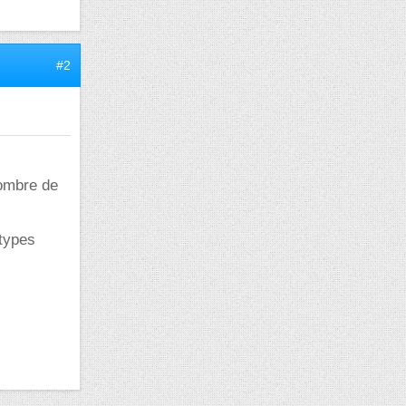
#2
ombre de
otypes