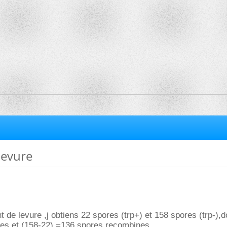
levure
 de levure ,j obtiens 22 spores (trp+) et 158 spores (trp-),
les et (158-22) =136 spores recombines