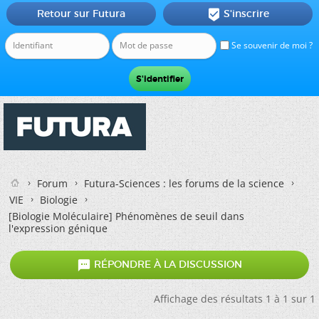
Retour sur Futura
S'inscrire

Se souvenir de moi ?
Forum
Futura-Sciences : les forums de la science
VIE
Biologie
[Biologie Moléculaire]
Phénomènes de seuil dans
l'expression génique

RÉPONDRE À LA DISCUSSION
Affichage des résultats 1 à 1 sur 1