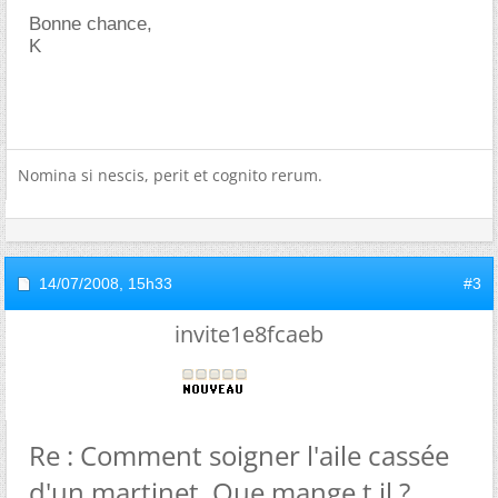
Bonne chance,
K
Nomina si nescis, perit et cognito rerum.
14/07/2008,
15h33
#3
invite1e8fcaeb
Re : Comment soigner l'aile cassée
d'un martinet. Que mange t il ?