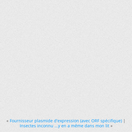
«
Fournisseur plasmide d'expression (avec ORF spécifique)
|
Insectes inconnu ...y en a même dans mon lit
»