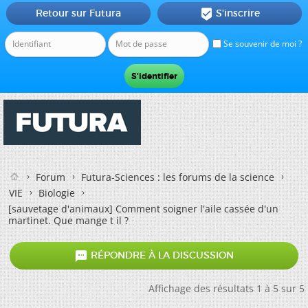
Retour sur Futura
S'inscrire

Se souvenir de moi ?
Forum
Futura-Sciences : les forums de la science
VIE
Biologie
[sauvetage d'animaux]
Comment soigner l'aile cassée d'un
martinet. Que mange t il ?

RÉPONDRE À LA DISCUSSION
Affichage des résultats 1 à 5 sur 5