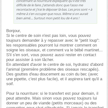
concernant la nourriture expliquent qu'il est très
difficile de le faire. J'attends donc que l'asso me
recontacte et j'irai le déposer là-bas. Les pros sont + à
même à s'en occuper que nous. Même si on aurait
bien aimé.... Surtout mon petit lou de 4 ans !
Bonjour,
Si le centre de soin n'est pas loin, vous pouvez
toujours demander à y repasser avec le "petit loup":
les responsables pourront lui montrer comment on
soigne les oiseaux, et comment va le bébé martinet...
S'il s'en sort, vous pouvez aussi rester en contact
pour assister à son lâcher.
En attendant d'avoir le centre de soi, hydratez d'abord
l'animal (première problème des oiseaux rescapés).
Des gouttes d'eau doucement au coin du bec (avec
une pipette, c'est plus facile), et il aspirera tant qu'il a
soif.
Pour la nourriture: si le transfert est pour demain, il
peut attendre. Mais sinon vous pouvez toujours lui
donner un peu de viande (petits morceaux) ou des
croquettes pour chat réhydratés. Si jamais le transfert