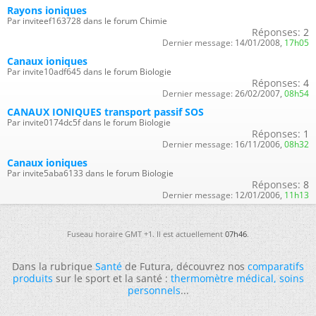
Rayons ioniques
Par inviteef163728 dans le forum Chimie
Réponses:
2
Dernier message:
14/01/2008,
17h05
Canaux ioniques
Par invite10adf645 dans le forum Biologie
Réponses:
4
Dernier message:
26/02/2007,
08h54
CANAUX IONIQUES transport passif SOS
Par invite0174dc5f dans le forum Biologie
Réponses:
1
Dernier message:
16/11/2006,
08h32
Canaux ioniques
Par invite5aba6133 dans le forum Biologie
Réponses:
8
Dernier message:
12/01/2006,
11h13
Fuseau horaire GMT +1. Il est actuellement
07h46
.
Dans la rubrique
Santé
de Futura, découvrez nos
comparatifs
produits
sur le sport et la santé :
thermomètre médical
,
soins
personnels
...