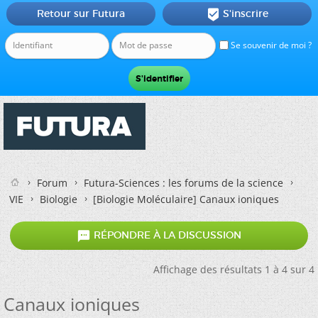
Retour sur Futura
S'inscrire

Se souvenir de moi ?
Forum
Futura-Sciences : les forums de la science
VIE
Biologie
[Biologie Moléculaire]
Canaux ioniques

RÉPONDRE À LA DISCUSSION
Affichage des résultats 1 à 4 sur 4
Canaux ioniques