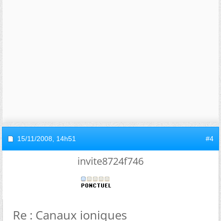
15/11/2008,
14h51
#4
invite8724f746
Re : Canaux ioniques