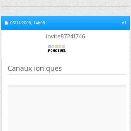
05/11/2008,
14h08
#1
invite8724f746
Canaux ioniques