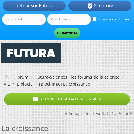
Retour sur Futura
S'inscrire

Se souvenir de moi ?
Forum
Futura-Sciences : les forums de la science
VIE
Biologie
[Biochimie]
La croissance

RÉPONDRE À LA DISCUSSION
Affichage des résultats 1 à 5 sur 5
La croissance