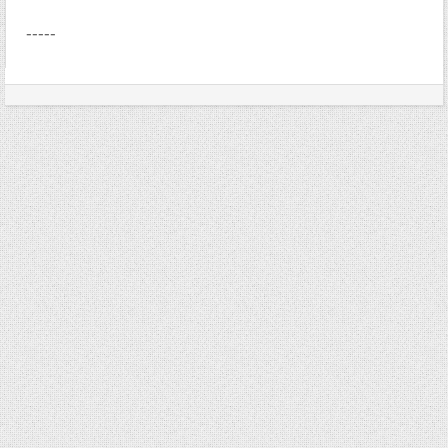
-----