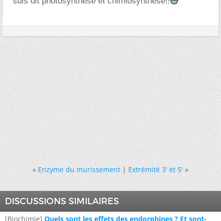
suis dit photosynthèse et chimiosynthèse!!
«
Enzyme du murissement
|
Extrémité 3' et 5'
»
DISCUSSIONS SIMILAIRES
[Biochimie]
Quels sont les effets des endorphines ? Et sont-