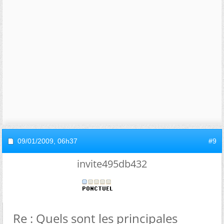
09/01/2009,
06h37
#9
invite495db432
Re : Quels sont les principales