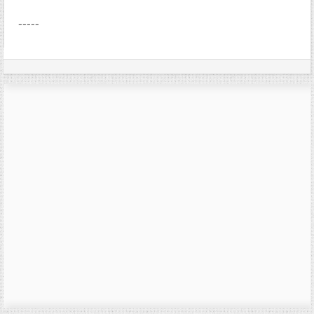
-----