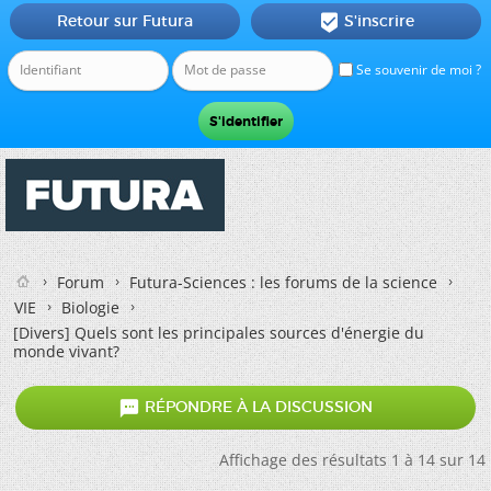
Retour sur Futura
S'inscrire

Se souvenir de moi ?
Forum
Futura-Sciences : les forums de la science
VIE
Biologie
[Divers]
Quels sont les principales sources d'énergie du
monde vivant?

RÉPONDRE À LA DISCUSSION
Affichage des résultats 1 à 14 sur 14