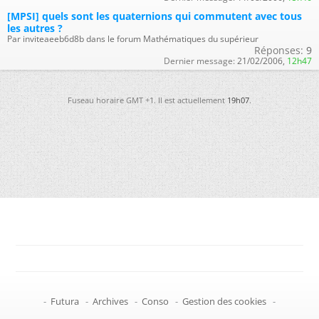
[MPSI] quels sont les quaternions qui commutent avec tous
les autres ?
Par inviteaeeb6d8b dans le forum Mathématiques du supérieur
Réponses:
9
Dernier message:
21/02/2006,
12h47
Fuseau horaire GMT +1. Il est actuellement
19h07
.
-
Futura
-
Archives
-
Conso
-
Gestion des cookies
-