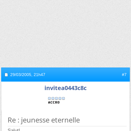
29/03/2005,
21h47
#7
invitea0443c8c
Re : jeunesse eternelle
Salut!