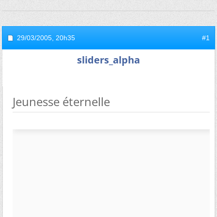
29/03/2005,
20h35
#1
sliders_alpha
Jeunesse éternelle