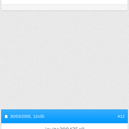
30/03/2005,
11h35
#12