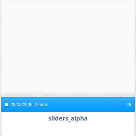
29/03/2005,
22h03
#8
sliders_alpha