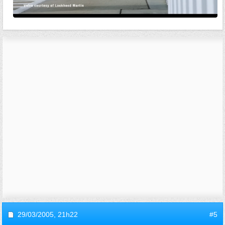
29/03/2005,
21h22
#5