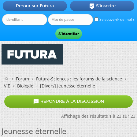
Retour sur Futura
S'inscrire

Se souvenir de moi ?
Forum
Futura-Sciences : les forums de la science
VIE
Biologie
[Divers]
Jeunesse éternelle

RÉPONDRE À LA DISCUSSION
Affichage des résultats 1 à 23 sur 23
Jeunesse éternelle