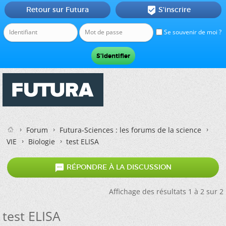
Retour sur Futura
S'inscrire

Se souvenir de moi ?
Forum
Futura-Sciences : les forums de la science
VIE
Biologie
test ELISA

RÉPONDRE À LA DISCUSSION
Affichage des résultats 1 à 2 sur 2
test ELISA