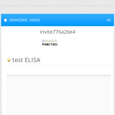
26/04/2005,
20h53
#1
invite776a26e4
test ELISA