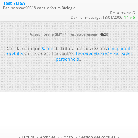
Test ELISA
Par invitecad90318 dans le forum Biologie
Réponses:
6
Dernier message:
13/01/2006,
14h46
Fuseau horaire GMT +1. Il est actuellement
14h20
.
Dans la rubrique
Santé
de Futura, découvrez nos
comparatifs
produits
sur le sport et la santé :
thermomètre médical
,
soins
personnels
...
-
Futura
-
Archives
-
Conso
-
Gestion des cookies
-