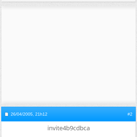
26/04/2005,
21h12
#2
invite4b9cdbca