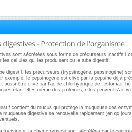
 digestives - Protection de l'organisme
ives sont sécrétées sous forme de précurseurs inactifs ! c
les cellules qui les produisent ou le tube digestif.
ube digestif, les précurseurs (trypsinogène, pepsinogène) son
ar exemple, le pepsinogène est clivé par la pepsine déjà pr
t aussi être clivé par l'acide chlorhydrique de l'estomac. hé
ques étant elles même des protéines, elles peuvent s'active
igestif contient du mucus qui protège la muqueuse des enzy
 la muqueuse digestive se renouvelle rapidement (en qq jours
ventuels.
 la trypsine et la chymotrypsine sont sécrétées par le pancré