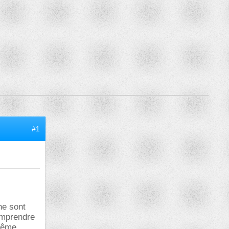
#1
ne sont
comprendre
 même