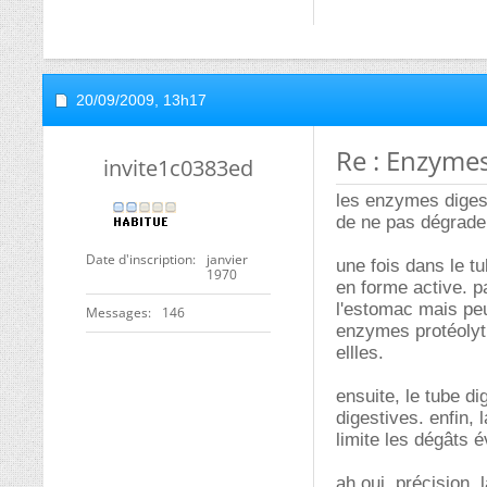
20/09/2009,
13h17
Re : Enzymes
invite1c0383ed
les enzymes digest
de ne pas dégrader 
Date d'inscription
janvier
une fois dans le t
1970
en forme active. p
l'estomac mais peu
Messages
146
enzymes protéolyti
ellles.
ensuite, le tube d
digestives. enfin,
limite les dégâts é
ah oui, précision,