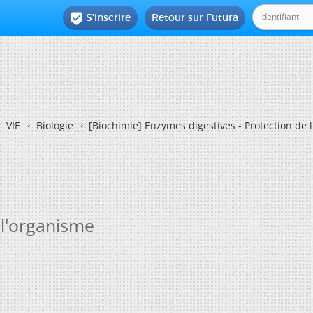
S'inscrire
Retour sur Futura

VIE
Biologie
[Biochimie]
Enzymes digestives - Protection de 
 l'organisme