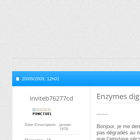
20/09/2009,
12h01
Enzymes dige
inviteb76277cd
------
Date d'inscription
janvier
Bonjour, je me dem
1970
pas dégradés au mê
que l'amylase sécr
Messages
18