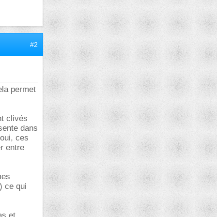
#2
ela permet
t clivés
ésente dans
 oui, ces
r entre
mes
) ce qui
as et