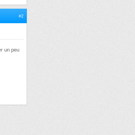
#2
er un peu