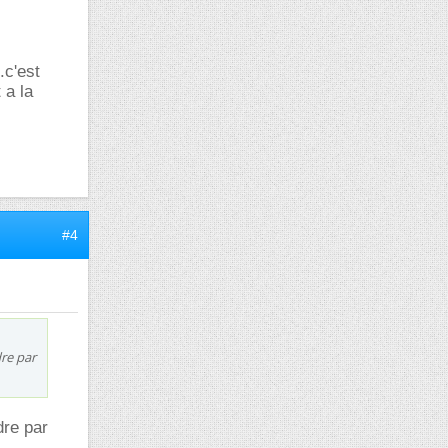
.c'est
 a la
#4
dre par
dre par