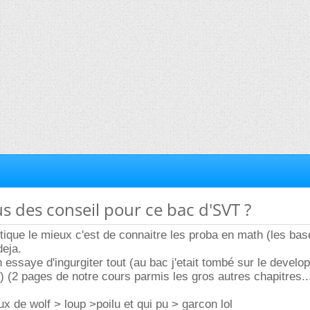
us des conseil pour ce bac d'SVT ?
tique le mieux c'est de connaitre les proba en math (les base
deja.
n essaye d'ingurgiter tout (au bac j'etait tombé sur le devel
e ) (2 pages de notre cours parmis les gros autres chapitres...
x de wolf > loup >poilu et qui pu > garcon lol