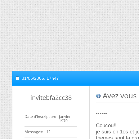
31/05/2005,
17h47
Avez vous 
invitebfa2cc38
------
Date d'inscription
janvier
1970
Coucou!!
je suis en 1es et 
Messages
12
themes sont la proc