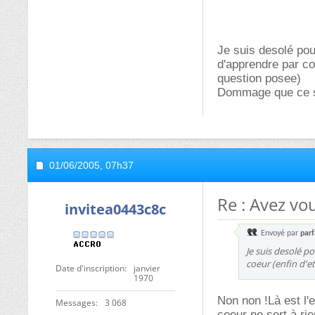
Je suis desolé pour
d'apprendre par co
question posee)
Dommage que ce so
01/06/2005,
07h37
Re : Avez vo
invitea0443c8c
Envoyé par
parf
Je suis desolé po
coeur (enfin d'e
Date d'inscription
janvier
1970
Non non !Là est l'
Messages
3 068
coeur ne sert à rie