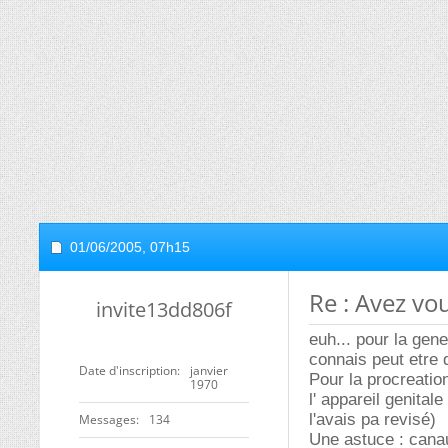
01/06/2005,
07h15
Re : Avez vo
invite13dd806f
euh... pour la gene
connais peut etre 
Date d'inscription
janvier
Pour la procreatio
1970
l' appareil genital
l'avais pa revisé)
Messages
134
Une astuce : canau