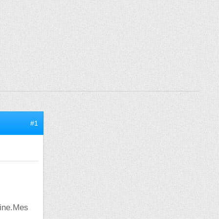
#1
aine.Mes