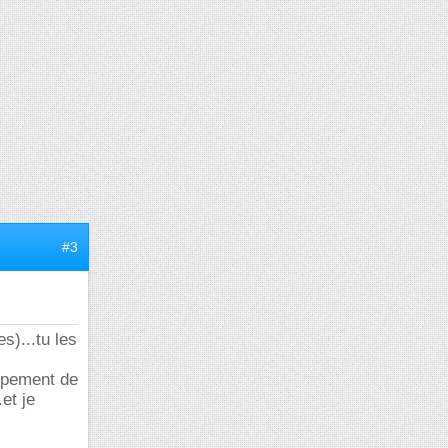
#3
s)...tu les
oppement de
et je