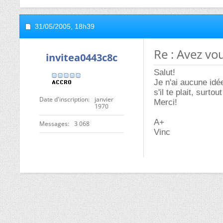
31/05/2005,
18h39
Re : Avez vo
invitea0443c8c
Salut!
Je n'ai aucune idé
s'il te plait, surto
Date d'inscription
janvier
Merci!
1970
A+
Messages
3 068
Vinc