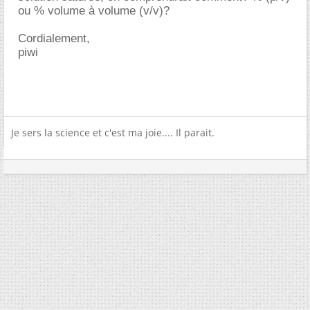
ou % volume à volume (v/v)?
Cordialement,
piwi
Je sers la science et c'est ma joie.... Il parait.