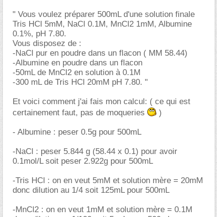
" Vous voulez préparer 500mL d'une solution finale
Tris HCl 5mM, NaCl 0.1M, MnCl2 1mM, Albumine
0.1%, pH 7.80.
Vous disposez de :
-NaCl pur en poudre dans un flacon ( MM 58.44)
-Albumine en poudre dans un flacon
-50mL de MnCl2 en solution à 0.1M
-300 mL de Tris HCl 20mM pH 7.80. "
Et voici comment j'ai fais mon calcul: ( ce qui est
certainement faut, pas de moqueries
)
- Albumine : peser 0.5g pour 500mL
-NaCl : peser 5.844 g (58.44 x 0.1) pour avoir
0.1mol/L soit peser 2.922g pour 500mL
-Tris HCl : on en veut 5mM et solution mère = 20mM
donc dilution au 1/4 soit 125mL pour 500mL
-MnCl2 : on en veut 1mM et solution mère = 0.1M