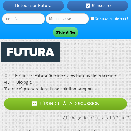
Retour sur Futura
S'inscrire

Se souvenir de moi ?
Forum
Futura-Sciences : les forums de la science
VIE
Biologie
[Exercice]
preparation d'une solution tampon

RÉPONDRE À LA DISCUSSION
Affichage des résultats 1 à 3 sur 3